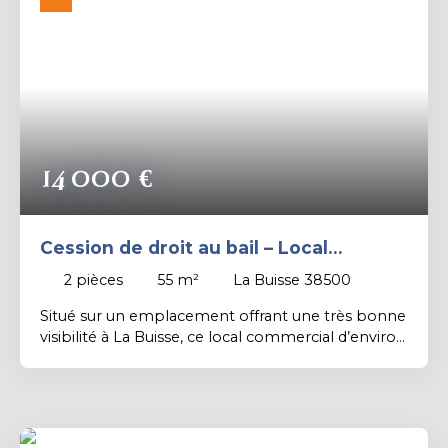
Rechercher
14 000
€
Cession de droit au bail – Local
commercial avec belle visibilité – La
2
pièces
55
m²
La Buisse 38500
Buisse
Situé sur un emplacement offrant une très bonne
visibilité à La Buisse, ce local commercial d’environ
55 m² constitue une belle opportunité pour
implanter une activité professionnelle ou
commerciale. Il comprend un espace principal
agréable et lumineux, un bureau indépendant, un
coin cuisine, un WC ainsi qu’une cave. Grâce à ses 2