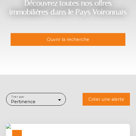
Découvrez toutes nos offres
immobilières dans le Pays Voironnais
Ouvrir la recherche
Type d'offre
Vente
Type de bien
Maison
Localisation
Trier par
Créer une alerte
Pertinence
Budget max (€)
Surface min (m²)