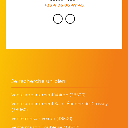
+33 4 76 06 47 45
Je recherche un bien
Vente appartement Voiron (38500)
Vente appartement Saint-Étienne-de-Crossey
(38960)
Vente maison Voiron (38500)
Vente maison Coublevie (38500)