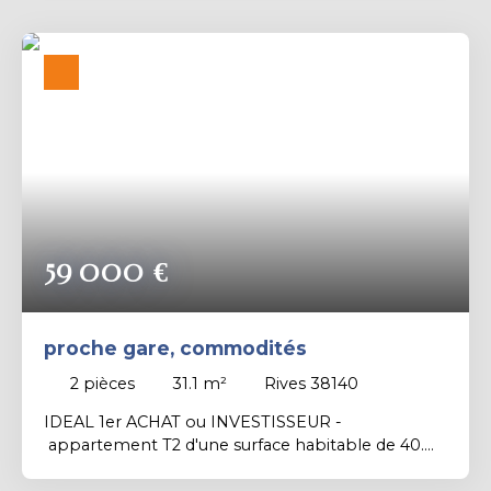
compose d'un espace d’accueil avec vitrine de 21
m² - Un couloir desservant 2 bureaux de 12 m²
chacun - Un WC Une cave en sous-sol d’environ 25
m², idéale pour le stockage. Le bien est à rénover
entièrement mais est idéal pour une activité de
bureaux, profession libérale, avec des espaces
facilement modulables selon vos besoins. Taxe
foncière : 550 € / an A découvrir en Exclusivité
Contactez Florian RAMEL - Négociateur au 06. 78.
16. 16. 44
59 000
€
proche gare, commodités
2
pièces
31.1
m²
Rives 38140
IDEAL 1er ACHAT ou INVESTISSEUR -
appartement T2 d'une surface habitable de 40.
04 m² - situé au 2ème et dernier étage sans