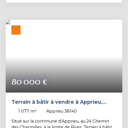
secteur campagnard, au calme avec un bel
ensoleillement. Contact PROXIMMO: Richard
CAYER-BARRIOZ au 06. 81. 18. 79. 04 – Mandataire
Indépendant (EI) immatriculé n°942 575 440 au
RSAC de Grenoble.
80 000
€
Terrain à bâtir à vendre à Apprieu,
limite Rives – 1 077 m²
1 077
m²
Apprieu 38140
Situé sur la commune d’Apprieu, au 24 Chemin
des Charmilles, à la limite de Rives, Terrain à bâtir