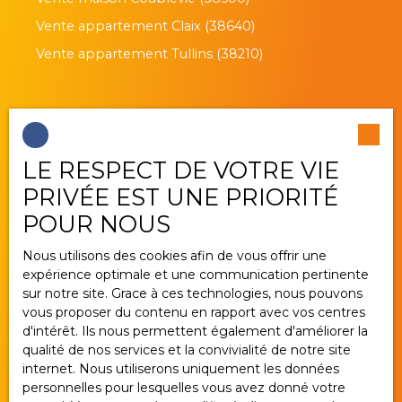
Vente appartement Claix (38640)
Vente appartement Tullins (38210)
Je suis propriétaire
LE RESPECT DE VOTRE VIE
Estimez votre bien
PRIVÉE EST UNE PRIORITÉ
Vendre avec nous
POUR NOUS
Gestion locative
Nous utilisons des cookies afin de vous offrir une
Nous contacter
expérience optimale et une communication pertinente
sur notre site. Grace à ces technologies, nous pouvons
vous proposer du contenu en rapport avec vos centres
d'intérêt. Ils nous permettent également d'améliorer la
Informations
qualité de nos services et la convivialité de notre site
internet. Nous utiliserons uniquement les données
Nos honoraires
personnelles pour lesquelles vous avez donné votre