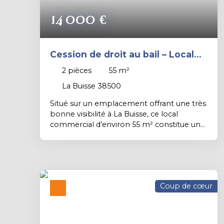
14 000
€
Cession de droit au bail – Local
commercial avec belle visibilité –
2
pièces
55
m²
La Buisse
La Buisse 38500
Situé sur un emplacement offrant une très
bonne visibilité à La Buisse, ce local
commercial d’environ 55 m² constitue une
belle opportunité pour implanter une
activité professionnelle ou commerciale. Il
comprend un espace principal agréable et
lumineux, un bureau indépendant, un coin
cuisine, un WC ainsi qu’une cave. Grâce à
Coup de cœur
ses 2 vitrines et à son passage véhicule
important, ce local bénéficie d’une bonne
exposition pour développer une activité
nécessitant visibilité et accessibilité, avec