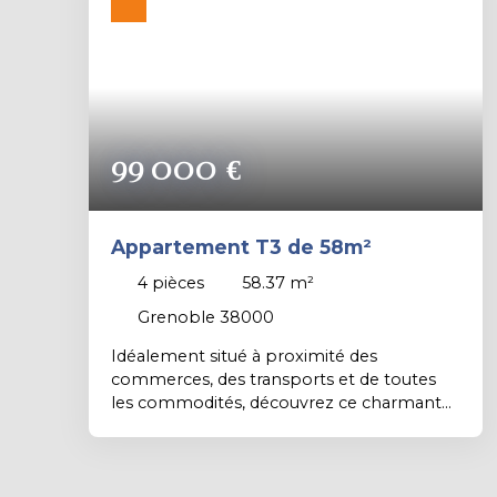
04 – Mandataire Indépendant (EI)
immatriculé n°942 575 440 au RSAC de
Grenoble.
99 000
€
Appartement T3 de 58m²
4
pièces
58.37
m²
Grenoble 38000
Idéalement situé à proximité des
commerces, des transports et de toutes
les commodités, découvrez ce charmant
appartement 3 pièces offrant un cadre de
vie agréable et lumineux. Situé au 4ᵉ étage
sans ascenseur d'une copropriété
sécurisée et entretenue, il se compose