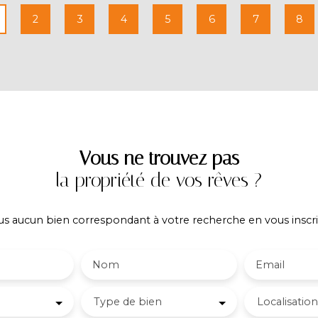
CAYER-BARRIOZ au 06. 81. 18. 79. 04 –
2
3
4
5
6
7
8
Mandataire Indépendant (EI) immatriculé
n°942 575 440 au RSAC de Grenoble.
Vous ne trouvez pas
la propriété de vos rêves ?
 aucun bien correspondant à votre recherche en vous inscri
Nom
Email
Type de bien
Localisation