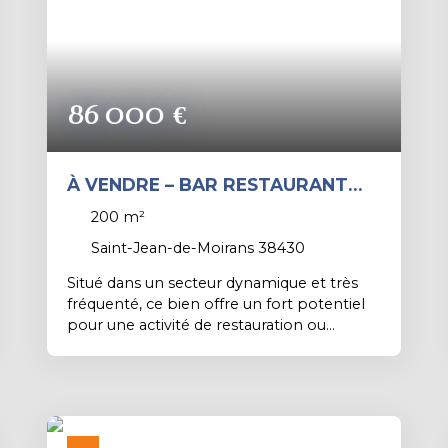
Rives, des commodités, des axes de
circulation et de l’autoroute À découvrir en
exclusivité.
86 000
€
À VENDRE – BAR RESTAURANT
AVEC BAIL NEUF – EMPLACEMENT
200
m²
PASSANT
Saint-Jean-de-Moirans 38430
Situé dans un secteur dynamique et très
fréquenté, ce bien offre un fort potentiel
pour une activité de restauration ou
événementielle. 🔹 Description :2 salles de
restaurant – capacité d’environ 60 couverts
Bar intérieur, 2 terrasses agréables Espace
bar en rez-de-chaussée avec accès
extérieur, idéal pour événements, soirées