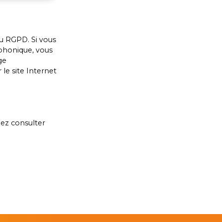
copropriété. Contactez Francis COEUR au
06. 33. 47. 48. 66– Agent commercial
indépendant (EI) immatriculé n°
532402203 au RSAC de Grenoble
u RGPD. Si vous
éphonique, vous
ge
le site Internet
lez consulter