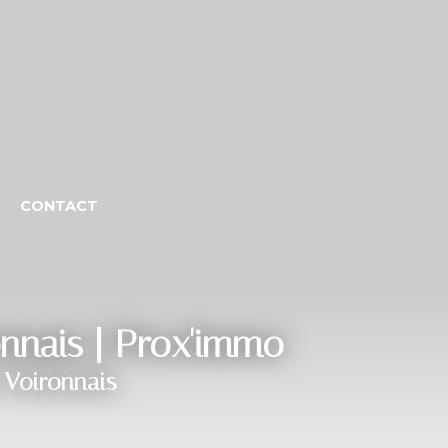
CONTACT
onnais | Prox'immo
 Voironnais