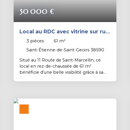
50 000
€
Local au RDC avec vitrine sur rue
– 61 m² + cave 25 m² – idéal
3
pièces
61
m²
bureaux / profession libérale
Saint-Étienne-de-Saint-Geoirs 38590
Situé au 11 Route de Saint-Marcellin, ce
local en rez-de-chaussée de 61 m²
bénéficie d’une belle visibilité grâce à sa
vitrine sur rue, et des places de
stationnement public à proximité
immédiate. Il se compose d'un espace
d’accueil avec vitrine de 21 m² - Un couloir
desservant 2 bureaux de 12 m² chacun - Un
WC Une cave en sous-sol d’environ 25 m²,
idéale pour le stockage. Le bien est à
rénover entièrement mais est idéal pour
une activité de bureaux, profession libérale,