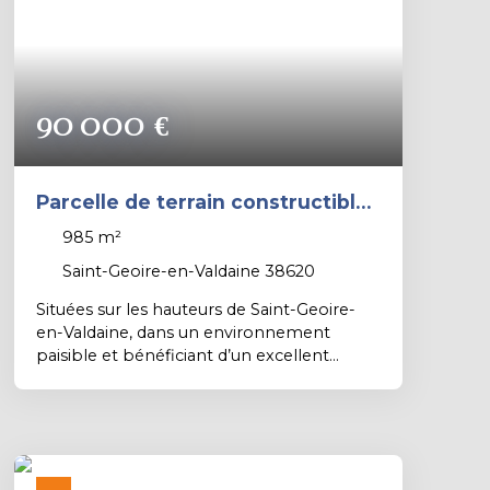
PROXIMMO: Richard CAYER-BARRIOZ au
06. 81. 18. 79. 04 – Mandataire Indépendant
(EI) immatriculé n°942 575 440 au RSAC de
Grenoble.
90 000
€
Parcelle de terrain constructible
et viabilisée de 985 m².
985
m²
Saint-Geoire-en-Valdaine 38620
Situées sur les hauteurs de Saint-Geoire-
en-Valdaine, dans un environnement
paisible et bénéficiant d’un excellent
ensoleillement, venez découvrir ces belles
parcelles de terrains constructibles,
entièrement viabilisées. Possibilité de
réaliser une maison jumelée selon votre
projet. Vous avez un projet de