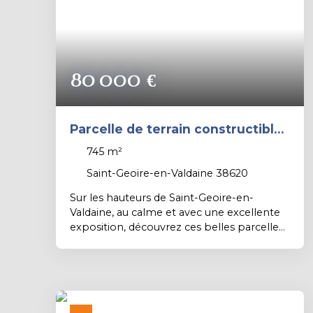
80 000
€
Parcelle de terrain constructible
et viabilisée de 745 m².
745
m²
Saint-Geoire-en-Valdaine 38620
Sur les hauteurs de Saint-Geoire-en-
Valdaine, au calme et avec une excellente
exposition, découvrez ces belles parcelles
de terrains constructibles viabilisées. Cadre
idéal pour concrétiser votre projet de
construction. Intéressé(e) ? Contactez
nous rapidement ! Contact PROXIMMO:
Richard CAYER-BARRIOZ au 06. 81. 18. 79.