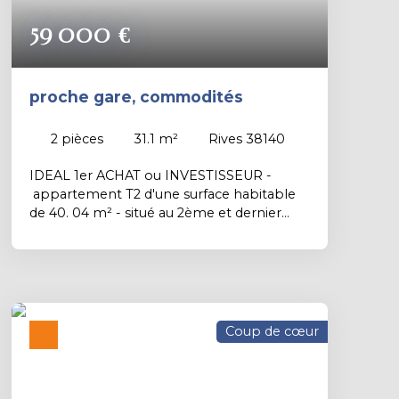
59 000
€
proche gare, commodités
2
pièces
31.1
m²
Rives 38140
IDEAL 1er ACHAT ou INVESTISSEUR -
appartement T2 d'une surface habitable
de 40. 04 m² - situé au 2ème et dernier
étage sans ascenseur - intérieur lumineux,
menuiseries bois DV - compteurs
individuels (chauffage électrique)
comprenant CUISINE /SALON - WC
séparé - CHAMBRE - SALLE D'EAU -
BUANDERIE - petite copropriété de 3 lots
Coup de cœur
- faibles charges - surface carrez 31. 10 m² -
classe énergie E - situé proche gare -
commerces - 10mn Voiron - EXCLUSIVITE