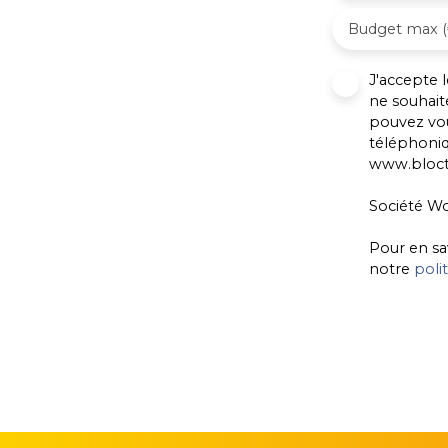
Contact : Francis COEUR 06 33 47 48 66
Budget max (
J'accepte
ne souhait
pouvez vou
téléphoniq
www.blocte
Société Wo
Pour en sa
notre
poli