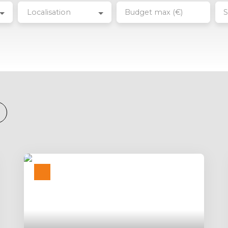
Localisation
Budget max (€)
S