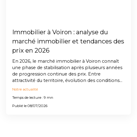
Immobilier à Voiron : analyse du
marché immobilier et tendances des
prix en 2026
En 2026, le marché immobilier à Voiron connaît
une phase de stabilisation après plusieurs années
de progression continue des prix. Entre
attractivité du territoire, évolution des conditions
de financement et nouvelles exigences des
Notre actualité
acquéreurs, il est essentiel de comprendre les
Temps de lecture : 9 mn
dynamiques locales pour réussir son projet.
Découvrez dans cet article l’évolution des prix
Publié le 08/07/2026
immobiliers à Voiron et les tendances clés du
marché.