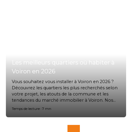
Les meilleurs quartiers où habiter à
Voiron en 2026
Vous souhaitez vous installer à Voiron en 2026 ?
Découvrez les quartiers les plus recherchés selon
votre projet, les atouts de la commune et les
tendances du marché immobilier à Voiron. Nos
experts Prox'immo vous accompagnent pour
Temps de lecture : 7 mn
concrétiser votre projet en toute sérénité.