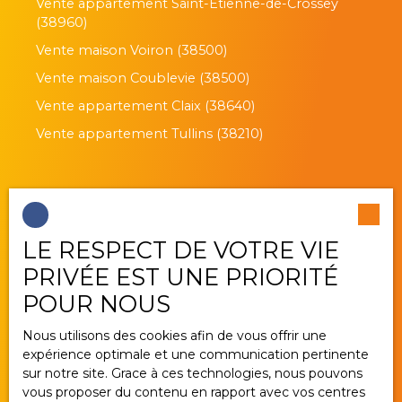
Vente appartement Saint-Étienne-de-Crossey
(38960)
Vente maison Voiron (38500)
Vente maison Coublevie (38500)
Vente appartement Claix (38640)
Vente appartement Tullins (38210)
Je suis propriétaire
LE RESPECT DE VOTRE VIE
Estimez votre bien
PRIVÉE EST UNE PRIORITÉ
Vendre avec nous
POUR NOUS
Gestion locative
Nous utilisons des cookies afin de vous offrir une
Nous contacter
expérience optimale et une communication pertinente
sur notre site. Grace à ces technologies, nous pouvons
vous proposer du contenu en rapport avec vos centres