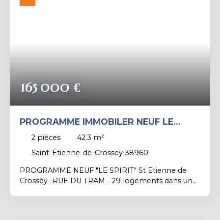
Rechercher
165 000
€
PROGRAMME IMMOBILER NEUF LE
SPIRIT A SAINT ETIENNE DE CROSSEY
2
pièces
42.3
m²
Saint-Étienne-de-Crossey 38960
PROGRAMME NEUF "LE SPIRIT" St Etienne de
Crossey -RUE DU TRAM - 29 logements dans un
seul bâtiment du T2 au T5 - Avec des Parkings
couverts et garages en sous sol - Les
Appartements sont pour la quasi-totalité avec