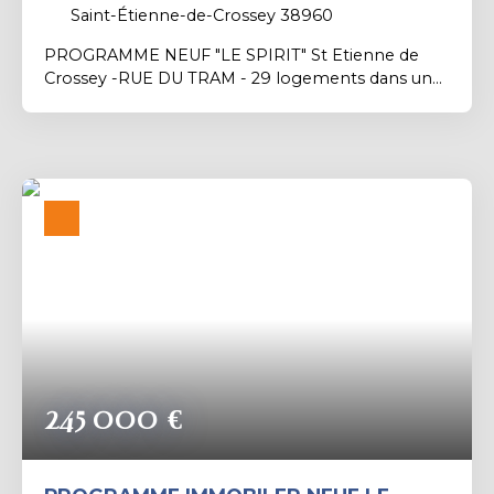
Saint-Étienne-de-Crossey 38960
PROGRAMME NEUF "LE SPIRIT" St Etienne de
Crossey -RUE DU TRAM - 29 logements dans un
seul bâtiment du T2 au T5 - Avec des Parkings
couverts et garages en sous sol - Les
Appartements sont pour la quasi-totalité avec
Balcon ou Terrasse - Contacter l'Agence
PROX'IMMO Voiron : Marc BALHADERE -
Négociateur au 0681257689 ou mb@proximmo-
voiron. fr
245 000
€