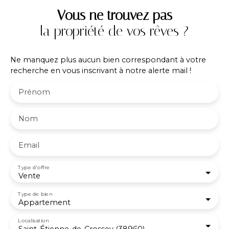
commerces, maison médicale, etc. Tout est
Vous ne trouvez pas
accessible à pied ! Contact PROXIMMO: Richard
la propriété de vos rêves ?
CAYER-BARRIOZ au 06. 81. 18. 79. 04 – Mandataire
Indépendant (EI) immatriculé n°942 575 440 au
RSAC de Grenoble.
Ne manquez plus aucun bien correspondant à votre
recherche en vous inscrivant à notre alerte mail !
Prénom
Nom
Email
Type d'offre
Vente
Type de bien
Appartement
Localisation