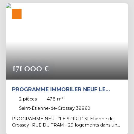
Balcon ou Terrasse - Contacter l'Agence
PROX'IMMO Voiron : Marc BALHADERE au
0681257689 ou mb@proximmo-voiron. fr
171 000
€
PROGRAMME IMMOBILER NEUF LE
SPIRIT A SAINT ETIENNE DE CROSSEY
2
pièces
47.8
m²
Saint-Étienne-de-Crossey 38960
PROGRAMME NEUF "LE SPIRIT" St Etienne de
Crossey -RUE DU TRAM - 29 logements dans un
seul bâtiment du T2 au T5 - Avec des Parkings