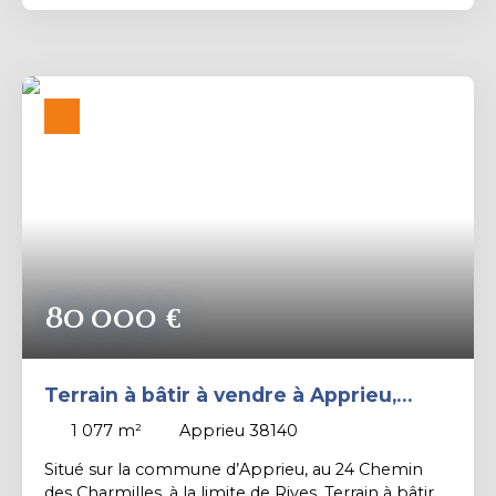
secteur campagnard, au calme avec un bel
ensoleillement. Contact PROXIMMO: Richard
CAYER-BARRIOZ au 06. 81. 18. 79. 04 – Mandataire
Indépendant (EI) immatriculé n°942 575 440 au
RSAC de Grenoble.
80 000
€
Terrain à bâtir à vendre à Apprieu,
limite Rives – 1 077 m²
1 077
m²
Apprieu 38140
Situé sur la commune d’Apprieu, au 24 Chemin
des Charmilles, à la limite de Rives, Terrain à bâtir