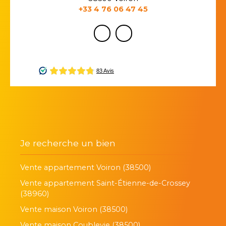
+33 4 76 06 47 45
Je recherche un bien
Vente appartement Voiron (38500)
Vente appartement Saint-Étienne-de-Crossey
(38960)
Vente maison Voiron (38500)
Vente maison Coublevie (38500)