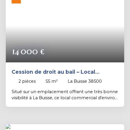
Rechercher
14 000
€
Cession de droit au bail – Local
commercial avec belle visibilité – La
2
pièces
55
m²
La Buisse 38500
Buisse
Situé sur un emplacement offrant une très bonne
visibilité à La Buisse, ce local commercial d’environ
55 m² constitue une belle opportunité pour
implanter une activité professionnelle ou
commerciale. Il comprend un espace principal
agréable et lumineux, un bureau indépendant, un
coin cuisine, un WC ainsi qu’une cave. Grâce à ses 2