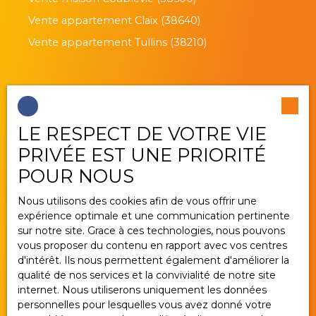
Vente appartement Claix (38640)
Vente appartement Tullins (38210)
Je suis propriétaire
LE RESPECT DE VOTRE VIE
Estimez votre bien
PRIVÉE EST UNE PRIORITÉ
Vendre avec nous
POUR NOUS
Gestion locative
Nous utilisons des cookies afin de vous offrir une
Nous contacter
expérience optimale et une communication pertinente
sur notre site. Grace à ces technologies, nous pouvons
vous proposer du contenu en rapport avec vos centres
d'intérêt. Ils nous permettent également d'améliorer la
Informations
qualité de nos services et la convivialité de notre site
internet. Nous utiliserons uniquement les données
Nos honoraires
personnelles pour lesquelles vous avez donné votre