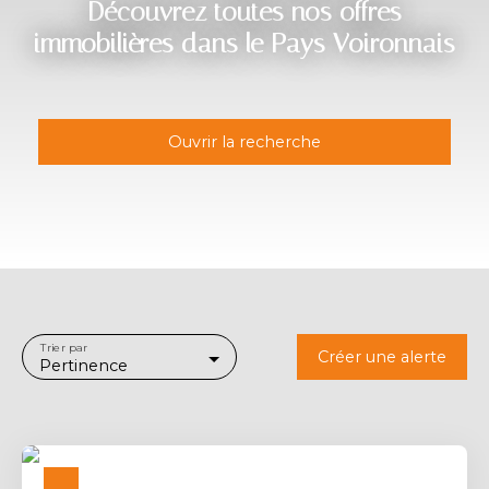
Découvrez toutes nos offres
immobilières dans le Pays Voironnais
Ouvrir la recherche
Type d'offre
Vente
Type de bien
Maison
Localisation
Trier par
Créer une alerte
Pertinence
Budget max (€)
Surface min (m²)