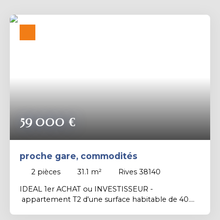
compose d'un espace d’accueil avec vitrine de 21
m² - Un couloir desservant 2 bureaux de 12 m²
chacun - Un WC Une cave en sous-sol d’environ 25
m², idéale pour le stockage. Le bien est à rénover
entièrement mais est idéal pour une activité de
bureaux, profession libérale, avec des espaces
facilement modulables selon vos besoins. Taxe
foncière : 550 € / an A découvrir en Exclusivité
Contactez Florian RAMEL - Négociateur au 06. 78.
16. 16. 44
59 000
€
proche gare, commodités
2
pièces
31.1
m²
Rives 38140
IDEAL 1er ACHAT ou INVESTISSEUR -
appartement T2 d'une surface habitable de 40.
04 m² - situé au 2ème et dernier étage sans