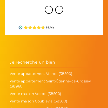
Je recherche un bien
Vente appartement Voiron (38500)
Vente appartement Saint-Étienne-de-Crossey
(38960)
Vente maison Voiron (38500)
Vente maison Coublevie (38500)