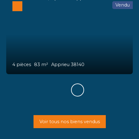
Vendu
4
pièces
83
m²
Apprieu 38140
Voir tous nos biens vendus