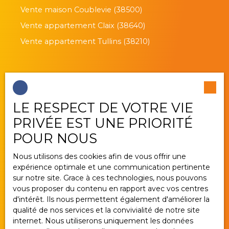
Vente maison Coublevie (38500)
Vente appartement Claix (38640)
Vente appartement Tullins (38210)
Je suis propriétaire
LE RESPECT DE VOTRE VIE
Estimez votre bien
PRIVÉE EST UNE PRIORITÉ
Vendre avec nous
POUR NOUS
Gestion locative
Nous utilisons des cookies afin de vous offrir une
Nous contacter
expérience optimale et une communication pertinente
sur notre site. Grace à ces technologies, nous pouvons
vous proposer du contenu en rapport avec vos centres
d'intérêt. Ils nous permettent également d'améliorer la
Informations
qualité de nos services et la convivialité de notre site
internet. Nous utiliserons uniquement les données
Nos honoraires