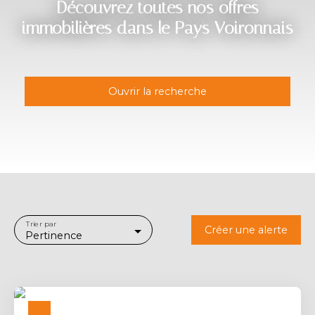
Découvrez toutes nos offres
immobilières dans le Pays Voironnais
Ouvrir la recherche
Type d'offre
Vente
Type de bien
Appartement
Localisation
Voiron (38500)
Trier par
Créer une alerte
Pertinence
Budget max (€)
Surface min (m²)