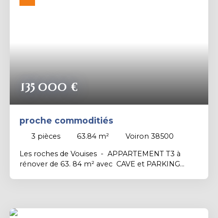
Rechercher
135 000
€
proche commoditiés
3
pièces
63.84
m²
Voiron 38500
Les roches de Vouises - APPARTEMENT T3 à
rénover de 63. 84 m² avec CAVE et PARKING
PRIVATIF (possible GARAGE EN PLUS 15 000
euros) - situé au 5ème étage avec ascenseur, très
lumineux , belle vue dégagée, comprenant :
Cuisine de 8. 86 m² avec balcon de 4. 30 m² -
salon de 15. 76 m² avec balcon de 6. 88 m² - 2