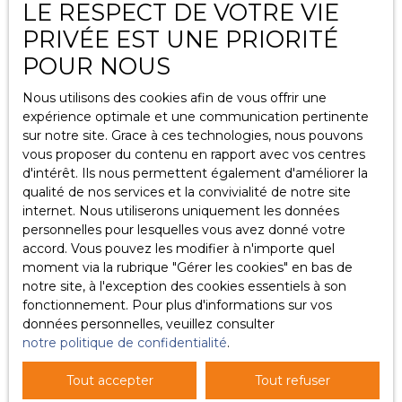
LE RESPECT DE VOTRE VIE
nécessaire pour les finalités poursuivies, conformément
aux prescriptions légales.
PRIVÉE EST UNE PRIORITÉ
POUR NOUS
Droits des utilisateurs
Nous utilisons des cookies afin de vous offrir une
Conformément à la réglementation européenne et à la
expérience optimale et une communication pertinente
loi Informatique et libertés du 6 janvier 1978, les
sur notre site. Grace à ces technologies, nous pouvons
internautes dont les données personnelles sont traitées
vous proposer du contenu en rapport avec vos centres
par la société PROXIMMO ont le droit d’accéder à leurs
d'intérêt. Ils nous permettent également d'améliorer la
données et le droit de demander la rectification, la mise
qualité de nos services et la convivialité de notre site
à jour et la suppression de leurs données personnelles
internet. Nous utiliserons uniquement les données
en
personnelles pour lesquelles vous avez donné votre
accord. Vous pouvez les modifier à n'importe quel
Si vous ne souhaitez pas faire l'objet de prospection
moment via la rubrique ″Gérer les cookies″ en bas de
commerciale par voie téléphonique, vous pouvez vous
notre site, à l'exception des cookies essentiels à son
inscrire gratuitement sur la liste d'opposition au
fonctionnement. Pour plus d'informations sur vos
démarchage téléphonique, prévu par l'article L223-1 du
données personnelles, veuillez consulter
code de la consommation, sur le site Internet
notre politique de confidentialité
.
www.bloctel.gouv.fr
ou par courrier adressé à Société
Worldline, Service Bloctel, CS 61311, 41013 BLOIS CEDEX.
Tout accepter
Tout refuser