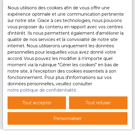
Nous utilisons des cookies afin de vous offrir une
expérience optimale et une communication pertinente
sur notre site. Grace à ces technologies, nous pouvons
vous proposer du contenu en rapport avec vos centres
Nos derniers biens loués
d'intérêt. Ils nous permettent également d'améliorer la
qualité de nos services et la convivialité de notre site
internet. Nous utiliserons uniquement les données
Découvrez nos derniers biens actuellement en
personnelles pour lesquelles vous avez donné votre
location à Voiron, La Buisse et dans les communes
accord. Vous pouvez les modifier à n'importe quel
voisines. Ce panel reflète la diversité de notre offre
moment via la rubrique ″Gérer les cookies″ en bas de
et notre réactivité sur le marché locatif du Pays
notre site, à l'exception des cookies essentiels à son
Voironnais. Que vous soyez propriétaire ou futur
fonctionnement. Pour plus d'informations sur vos
locataire, faites confiance à Prox’immo pour vous
données personnelles, veuillez consulter
accompagner efficacement.
notre politique de confidentialité
.
Tout accepter
Tout refuser
Personnaliser