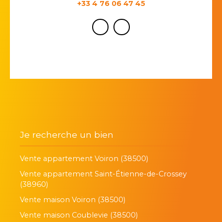
+33 4 76 06 47 45
Je recherche un bien
Vente appartement Voiron (38500)
Vente appartement Saint-Étienne-de-Crossey
(38960)
Vente maison Voiron (38500)
Vente maison Coublevie (38500)