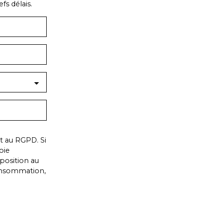
fs délais.
 au RGPD. Si
oie
pposition au
consommation,