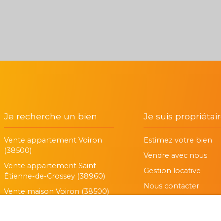
Je recherche un bien
Je suis propriétai
Vente appartement Voiron
Estimez votre bien
(38500)
Vendre avec nous
Vente appartement Saint-
Gestion locative
Étienne-de-Crossey (38960)
Nous contacter
Vente maison Voiron (38500)
Vente maison Coublevie
(38500)