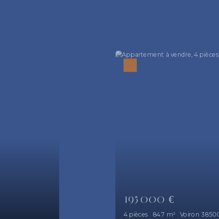
659 00
5
pièces
168.1