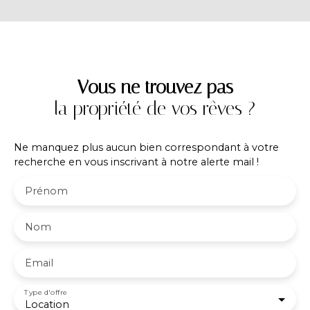
de Stockage & Dépôt Principal, une Cour
Extérieure & Stationnement. Locaux fonctionnels,
sécurisés et exploitables à partir du 01 Décembre
2026. A 5 minutes du centre de Voiron et des axes
autoroutiers.
Vous ne trouvez pas
la propriété de vos rêves ?
Ne manquez plus aucun bien correspondant à votre
recherche en vous inscrivant à notre alerte mail !
Prénom
Nom
Email
Type d'offre
Location