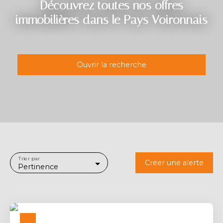
Découvrez toutes nos offres
immobilières dans le Pays Voironnais
Ouvrir la recherche
Type d'offre
Location
Type de bien
Immobilier Pro
Localisation
Trier par
Créer une alerte
Pertinence
Loyer max (€/mois)
Surface min (m²)