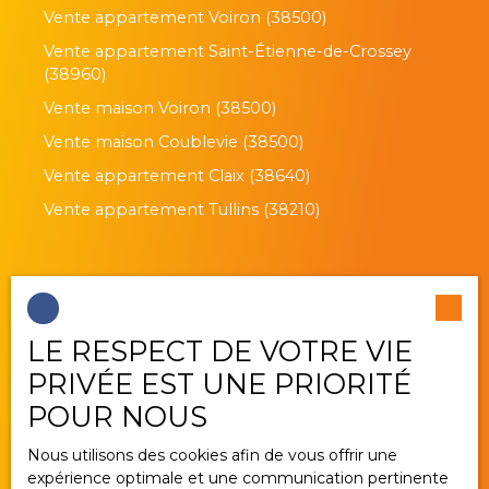
Vente appartement Voiron (38500)
Vente appartement Saint-Étienne-de-Crossey
(38960)
Vente maison Voiron (38500)
Vente maison Coublevie (38500)
Vente appartement Claix (38640)
Vente appartement Tullins (38210)
Je suis propriétaire
LE RESPECT DE VOTRE VIE
Estimez votre bien
PRIVÉE EST UNE PRIORITÉ
Vendre avec nous
POUR NOUS
Gestion locative
Nous utilisons des cookies afin de vous offrir une
Nous contacter
expérience optimale et une communication pertinente