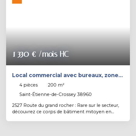
Rechercher
1 330
€ /mois HC
Local commercial avec bureaux, zone
de stockage et stationnement
4
pièces
200
m²
Saint-Étienne-de-Crossey 38960
2527 Route du grand rocher : Rare sur le secteur,
découvrez ce corps de bâtiment mitoyen en
pierres à louer, entièrement optimisé pour une
activité professionnelle. Il est composé d'un
Espace Accueil / Bureaux / Showroom, une Zone