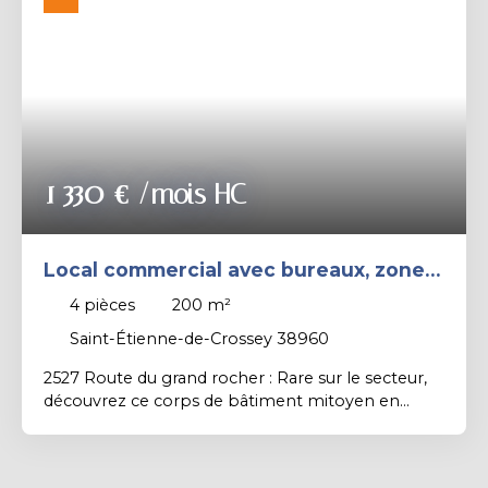
Rechercher
1 330
€ /mois HC
Local commercial avec bureaux, zone
de stockage et stationnement
4
pièces
200
m²
Saint-Étienne-de-Crossey 38960
2527 Route du grand rocher : Rare sur le secteur,
découvrez ce corps de bâtiment mitoyen en
pierres à louer, entièrement optimisé pour une
activité professionnelle. Il est composé d'un
Espace Accueil / Bureaux / Showroom, une Zone