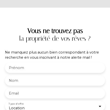
de Stockage & Dépôt Principal, une Cour
Extérieure & Stationnement. Locaux fonctionnels,
sécurisés et exploitables à partir du 01 Décembre
2026. A 5 minutes du centre de Voiron et des axes
autoroutiers.
Vous ne trouvez pas
la propriété de vos rêves ?
Ne manquez plus aucun bien correspondant à votre
recherche en vous inscrivant à notre alerte mail !
Prénom
Nom
Email
Type d'offre
Location