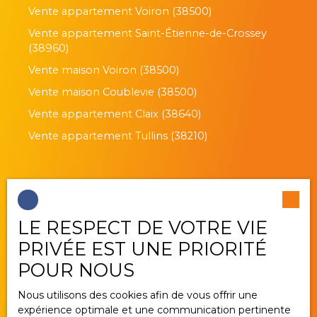
Vente appartement Voiron (38500)
Vente appartement Saint-Étienne-de-Crossey
(38960)
Vente maison Voiron (38500)
Vente maison Coublevie (38500)
Vente appartement Claix (38640)
Vente appartement Tullins (38210)
Je suis propriétaire
LE RESPECT DE VOTRE VIE
Estimez votre bien
PRIVÉE EST UNE PRIORITÉ
Vendre avec nous
POUR NOUS
Gestion locative
Nous utilisons des cookies afin de vous offrir une
Nous contacter
expérience optimale et une communication pertinente