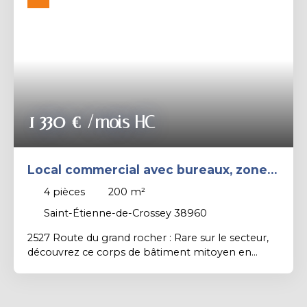
Rechercher
1 330
€ /mois HC
Local commercial avec bureaux, zone
de stockage et stationnement
4
pièces
200
m²
Saint-Étienne-de-Crossey 38960
2527 Route du grand rocher : Rare sur le secteur,
découvrez ce corps de bâtiment mitoyen en
pierres à louer, entièrement optimisé pour une
activité professionnelle. Il est composé d'un
Espace Accueil / Bureaux / Showroom, une Zone