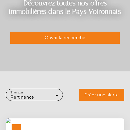
Découvrez toutes nos offres
immobilières dans le Pays Voironnais
Ouvrir la recherche
Type d'offre
Location
Type de bien
Local commercial
Localisation
Trier par
Créer une alerte
Pertinence
Loyer max (€/mois)
Surface min (m²)