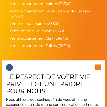
Vente appartement Voiron (38500)
Vente appartement Saint-Étienne-de-Crossey
(38960)
Vente maison Voiron (38500)
Vente maison Coublevie (38500)
Vente appartement Claix (38640)
Vente appartement Tullins (38210)
Je suis propriétaire
LE RESPECT DE VOTRE VIE
Estimez votre bien
PRIVÉE EST UNE PRIORITÉ
Vendre avec nous
POUR NOUS
Gestion locative
Nous utilisons des cookies afin de vous offrir une
Nous contacter
expérience optimale et une communication pertinente