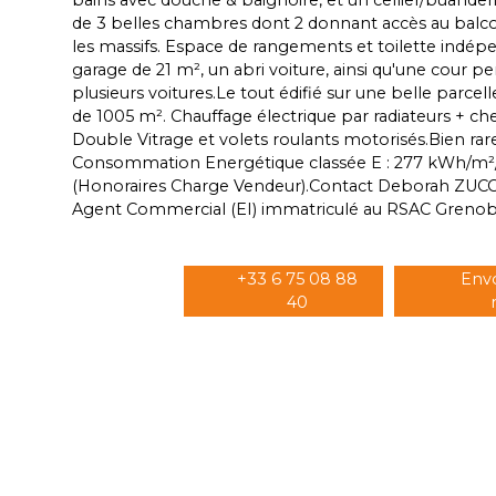
de 3 belles chambres dont 2 donnant accès au balc
les massifs. Espace de rangements et toilette indép
garage de 21 m², un abri voiture, ainsi qu'une cour p
plusieurs voitures.Le tout édifié sur une belle parcell
de 1005 m². Chauffage électrique par radiateurs + c
Double Vitrage et volets roulants motorisés.Bien rare, 
Consommation Energétique classée E : 277 kWh/m²/
(Honoraires Charge Vendeur).Contact Deborah ZUC
Agent Commercial (EI) immatriculé au RSAC Grenobl
+33 6 75 08 88
Env
40