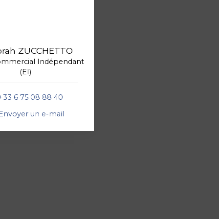
orah ZUCCHETTO
ommercial Indépendant
(EI)
+33 6 75 08 88 40
Envoyer un e-mail