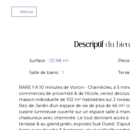
Retour
Descriptif
du bien
Surface
:
121.98
m²
Pièce
Salle de bains
:
1
Terra
RARE !! À 10 minutes de Voiron - Charnècles, à 5 min
commerces de proximité & de l'école, venez découv
maison individuelle de 102 m² habitables sur 2 nivea
Rez-de-Jardin d'un espace de vie de plus de 46 m² 
cuisine lumineuse ouverte sur un espace salle à man
chaleureux avec cheminée. Le tout donnant accès à l
terrasse & au grand jardin, exposés Sud-Ouest. S'ajou
bains avec douche & baignoire, et un cellier/buanderie