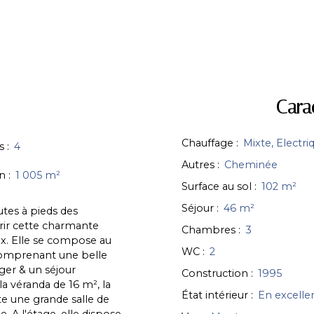
Cara
Chauffage
:
Mixte, Electri
s
:
4
Autres
:
Cheminée
in
:
1 005
m²
Surface au sol
:
102
m²
Séjour
:
46
m²
utes à pieds des
rir cette charmante
Chambres
:
3
ux. Elle se compose au
WC
:
2
comprenant une belle
ger & un séjour
Construction
:
1995
a véranda de 16 m², la
État intérieur
:
En excelle
te une grande salle de
. A l'étage, elle dispose