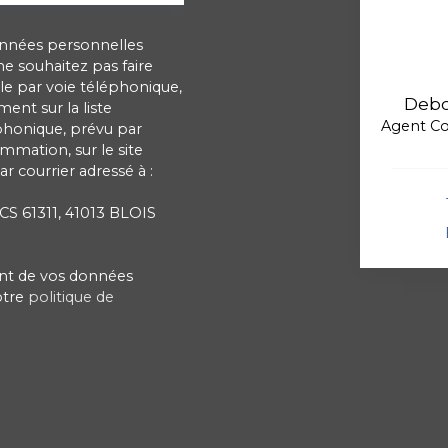
onnées personnelles
 souhaitez pas faire
e par voie téléphonique,
Deb
ent sur la liste
Agent C
phonique, prévu par
ommation, sur le site
r courrier adressé à :
 CS 61311, 41013 BLOIS
ment de vos données
otre
politique de