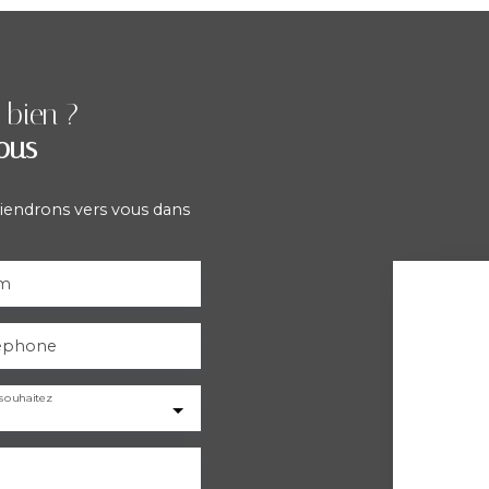
 bien ?
ous
viendrons vers vous dans
m
éphone
souhaitez