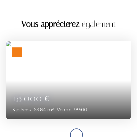
Vous apprécierez
également
135 000
€
3
pièces
63.84
m²
Voiron 38500