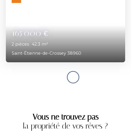
165 000
€
2
pièces
42.3
m²
Saint-Étienne-de-Crossey 38960
Vous ne trouvez pas
la propriété de vos rêves ?