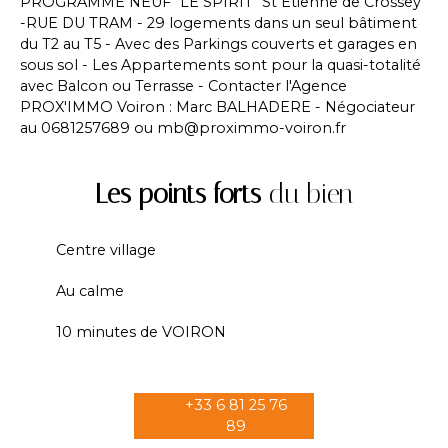
PROGRAMME NEUF "LE SPIRIT" St Etienne de Crossey
-RUE DU TRAM - 29 logements dans un seul bâtiment
du T2 au T5 - Avec des Parkings couverts et garages en
sous sol - Les Appartements sont pour la quasi-totalité
avec Balcon ou Terrasse - Contacter l'Agence
PROX'IMMO Voiron : Marc BALHADERE - Négociateur
au 0681257689 ou mb@proximmo-voiron.fr
Les points forts
du bien
Centre village
Au calme
10 minutes de VOIRON
+33 6 81 25 76
89