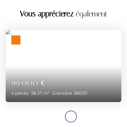
Vous apprécierez
également
99 000
€
4
pièces
58.37
m²
Grenoble 38000