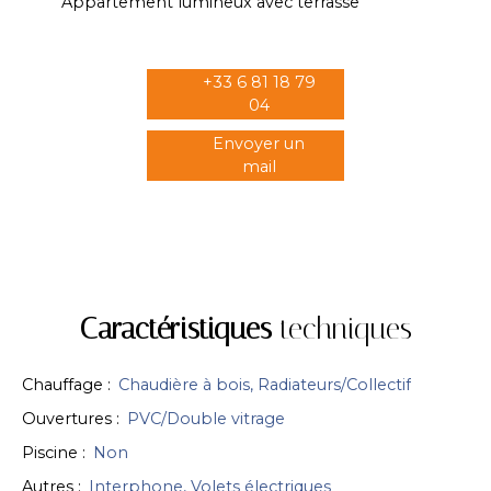
Appartement lumineux avec terrasse
+33 6 81 18 79
04
Envoyer un
mail
Caractéristiques
techniques
Chauffage
:
Chaudière à bois, Radiateurs/Collectif
Ouvertures
:
PVC/Double vitrage
Piscine
:
Non
Autres
:
Interphone, Volets électriques