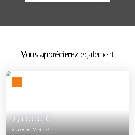
Vous apprécierez
également
245 000
€
3
pièces
71.3
m²