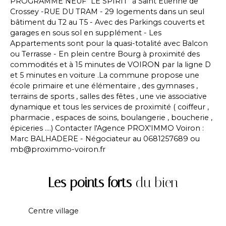
PROGRAMME NEUF "LE SPIRIT" à Saint Etienne de
Crossey -RUE DU TRAM - 29 logements dans un seul
bâtiment du T2 au T5 - Avec des Parkings couverts et
garages en sous sol en supplément - Les
Appartements sont pour la quasi-totalité avec Balcon
ou Terrasse - En plein centre Bourg à proximité des
commodités et à 15 minutes de VOIRON par la ligne D
et 5 minutes en voiture .La commune propose une
école primaire et une élémentaire , des gymnases ,
terrains de sports , salles des fêtes , une vie associative
dynamique et tous les services de proximité ( coiffeur ,
pharmacie , espaces de soins, boulangerie , boucherie ,
épiceries ....) Contacter l'Agence PROX'IMMO Voiron :
Marc BALHADERE - Négociateur au 0681257689 ou
mb@proximmo-voiron.fr
Les points forts
du bien
Centre village