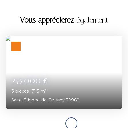
Vous apprécierez
également
245 000
€
3
pièces
71.3
m²
Saint-Étienne-de-Crossey 38960