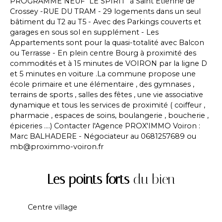
PROGRAMME NEUF "LE SPIRIT" à Saint Etienne de
Crossey -RUE DU TRAM - 29 logements dans un seul
bâtiment du T2 au T5 - Avec des Parkings couverts et
garages en sous sol en supplément - Les
Appartements sont pour la quasi-totalité avec Balcon
ou Terrasse - En plein centre Bourg à proximité des
commodités et à 15 minutes de VOIRON par la ligne D
et 5 minutes en voiture .La commune propose une
école primaire et une élémentaire , des gymnases ,
terrains de sports , salles des fêtes , une vie associative
dynamique et tous les services de proximité ( coiffeur ,
pharmacie , espaces de soins, boulangerie , boucherie ,
épiceries ....) Contacter l'Agence PROX'IMMO Voiron :
Marc BALHADERE - Négociateur au 0681257689 ou
mb@proximmo-voiron.fr
Les points forts
du bien
Centre village