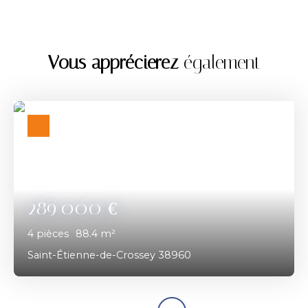
Vous apprécierez
également
289 000
€
4
pièces
88.4
m²
Saint-Étienne-de-Crossey 38960