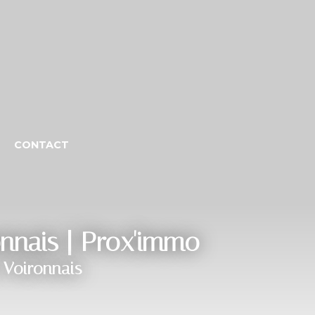
CONTACT
onnais | Prox'immo
 Voironnais