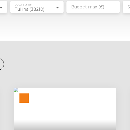
Localisation
Budget max (€)
S
Tullins (38210)