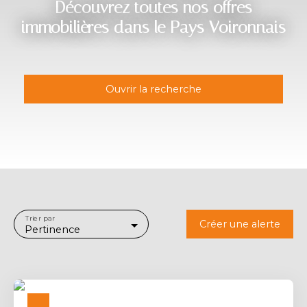
Découvrez toutes nos offres
immobilières dans le Pays Voironnais
Ouvrir la recherche
Type d'offre
Vente
Type de bien
Immobilier Pro
Localisation
Les Éparres (38300)
Trier par
Créer une alerte
Pertinence
Budget max (€)
Surface min (m²)