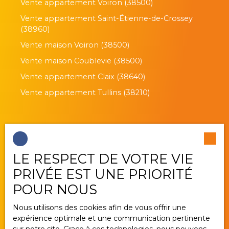
Vente appartement Voiron (38500)
Vente appartement Saint-Étienne-de-Crossey
(38960)
Vente maison Voiron (38500)
Vente maison Coublevie (38500)
Vente appartement Claix (38640)
Vente appartement Tullins (38210)
Je suis propriétaire
LE RESPECT DE VOTRE VIE
Estimez votre bien
PRIVÉE EST UNE PRIORITÉ
Vendre avec nous
POUR NOUS
Gestion locative
Nous utilisons des cookies afin de vous offrir une
Nous contacter
expérience optimale et une communication pertinente