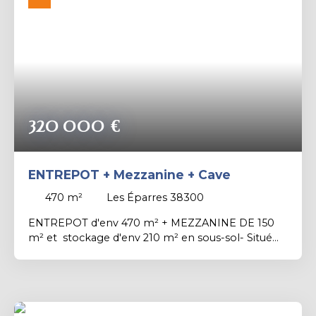
Rechercher
320 000
€
ENTREPOT + Mezzanine + Cave
470
m²
Les Éparres 38300
ENTREPOT d'env 470 m² + MEZZANINE DE 150
m² et stockage d'env 210 m² en sous-sol- Situé
en zone Industrielle, Idéalement placé en BORD
de route DEPARTEMENTALE sur une parcelle
d'env 1100 m² avec accès PL Bâtiment
Construction bac acier simple peau et structure
métallique - classe énergie Vierge - EXCLUSIVITE