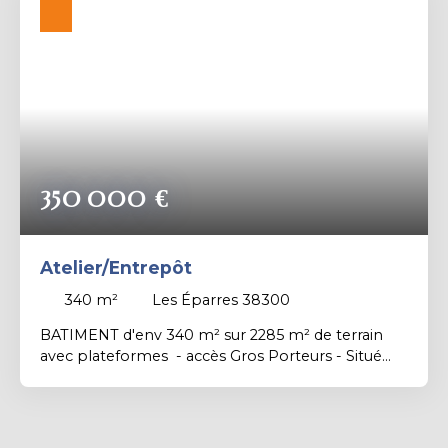
Contact Isabelle : 06. 87. 51. 45. 57 agent
commercial indépendant (EI) immatriculé n°480
384 825 au RSAC de Vienne
350 000
€
Atelier/Entrepôt
340
m²
Les Éparres 38300
BATIMENT d'env 340 m² sur 2285 m² de terrain
avec plateformes - accès Gros Porteurs - Situé
BORD de route DEPARTEMENTALE et proche
autoroute- construction bac acier simple peau
structure métallique - EXCLUSIVITE Contact
Isabelle COMTE : 06. 87. 51. 45. 57 - Agent