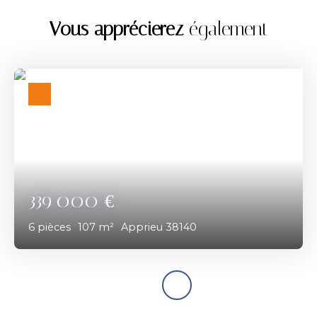
Vous apprécierez
également
339 000
€
6
pièces
107
m²
Apprieu 38140