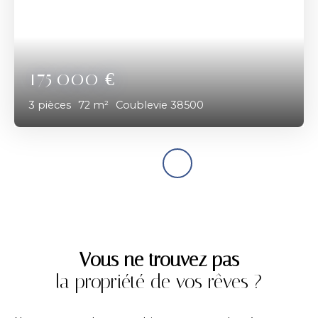
175 000
€
3
pièces
72
m²
Coublevie 38500
Vous ne trouvez pas
la propriété de vos rêves ?