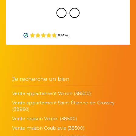
Je recherche un bien
Vente appartement Voiron (38500)
Vente appartement Saint-Étienne-de-Crossey
(38960)
Vente maison Voiron (38500)
Vente maison Coublevie (38500)