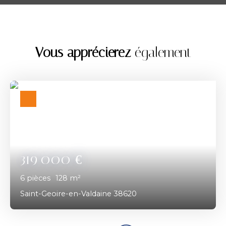
Vous apprécierez
également
319 000
€
6
pièces
128
m²
Saint-Geoire-en-Valdaine 38620