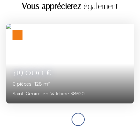
Vous apprécierez
également
319 000
€
6
pièces
128
m²
Saint-Geoire-en-Valdaine 38620