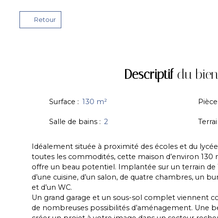
Retour
Descriptif
du bien
Surface
:
130
m²
Pièce
Salle de bains
:
2
Terra
Idéalement située à proximité des écoles et du lycée
toutes les commodités, cette maison d’environ 130
offre un beau potentiel. Implantée sur un terrain de
d’une cuisine, d’un salon, de quatre chambres, un bur
et d’un WC.
Un grand garage et un sous-sol complet viennent co
de nombreuses possibilités d’aménagement. Une be
créer un projet à votre image dans un secteur reche