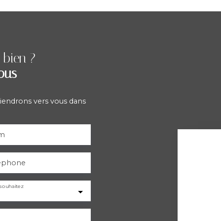
 bien ?
ous
viendrons vers vous dans
m
éphone
souhaitez