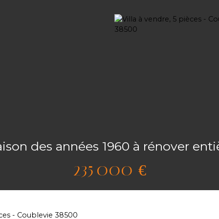
n des années 1960 à rénover entièr
235 000
€
ièces - Coublevie 38500