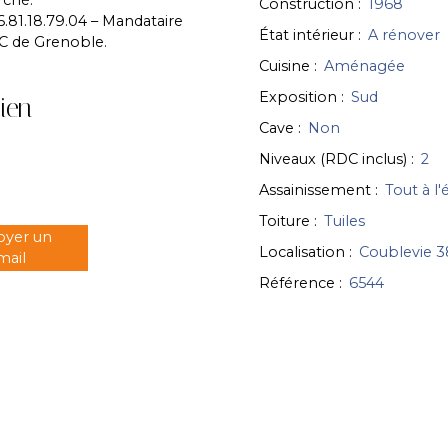
Construction
:
1968
1.18.79.04 – Mandataire
État intérieur
:
A rénover
C de Grenoble.
Cuisine
:
Aménagée
Exposition
:
Sud
ien
Cave
:
Non
Niveaux (RDC inclus)
:
2
Assainissement
:
Tout à l
Toiture
:
Tuiles
oyer un
Localisation
:
Coublevie 
mail
Référence
:
6544