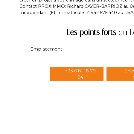
Contact PROXIMMO: Richard CAYER-BARRIOZ au 06.8
Indépendant (EI) immatriculé n°942 575 440 au RSA
Les points forts
du b
Emplacement
+33 6 81 18 79
Env
04