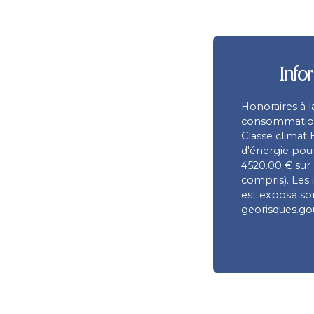
Info
Honoraires à 
consommation 
Classe climat
d'énergie pour
4520.00 € sur
compris). Les 
est exposé son
georisques.gou