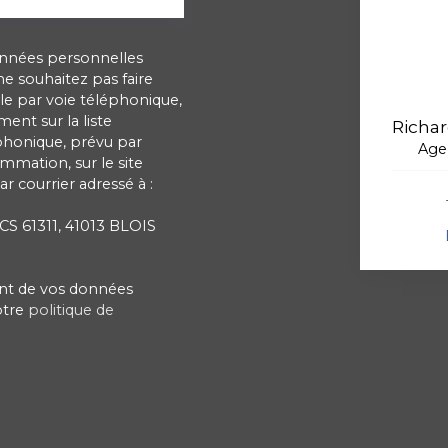
onnées personnelles
 souhaitez pas faire
e par voie téléphonique,
ent sur la liste
Richa
phonique, prévu par
Age
ommation, sur le site
r courrier adressé à :
 CS 61311, 41013 BLOIS
ment de vos données
otre
politique de