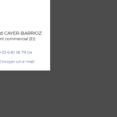
rd CAYER-BARRIOZ
nt commercial (EI)
+33 6 81 18 79 04
Envoyer un e-mail