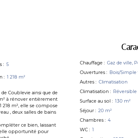
Cara
Chauffage
:
Gaz de ville, 
s
:
5
Ouvertures
:
Bois/Simple 
in
:
1 218
m²
Autres
:
Climatisation
Climatisation
:
Réversible
 de Coublevie ainsi que de
 m² à rénover entièrement
Surface au sol
:
130
m²
 1 218 m², elle se compose
Séjour
:
20
m²
eau , deux salles de bains
Chambres
:
4
mpléter ce bien, laissant
WC
:
1
lle opportunité pour
rché.