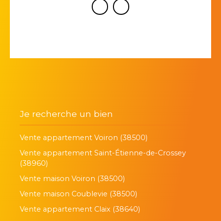
Je recherche un bien
Vente appartement Voiron (38500)
Vente appartement Saint-Étienne-de-Crossey
(38960)
Vente maison Voiron (38500)
Vente maison Coublevie (38500)
Vente appartement Claix (38640)