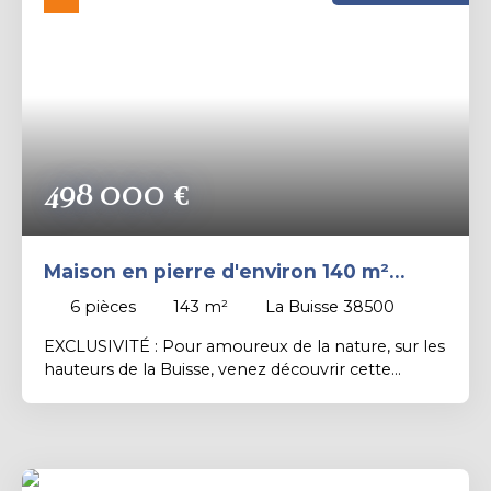
Rechercher
498 000
€
Maison en pierre d'environ 140 m²
habitable avec vue panoramique sur
6
pièces
143
m²
La Buisse 38500
les montagnes dans un cadre
EXCLUSIVITÉ : Pour amoureux de la nature, sur les
bucolique !
hauteurs de la Buisse, venez découvrir cette
maison en pierre atypique ! Vous serez séduit par
son emplacement au calme dans un joli hameau
avec un ensoleillement maximum . Cette maison
est composée d'une belle pièce de vie de 53 m²
au rez de chaussée, à l’étage un dégagement