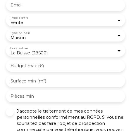
Email
piscinable, avec vue sur la Sure. Emplacement
recherché, au calme, à proximité du centre de
Coublevie, des transports, du collège et des
Type d'offre
Vente
commerces. Contact PROXIMMO : Richard
CAYER-BARRIOZ
Type de bien
Maison
Localisation
La Buisse (38500)
Budget max (€)
Surface min (m²)
Pièces min
J'accepte le traitement de mes données
personnelles conformément au RGPD. Si vous ne
souhaitez pas faire l'objet de prospection
commerciale par voie téléphonique, vous pouvez