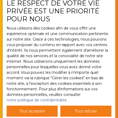
LE RESPECT DE VOTRE VIE
Estimez votre bien
PRIVÉE EST UNE PRIORITÉ
Vendre avec nous
POUR NOUS
Gestion locative
Nous utilisons des cookies afin de vous offrir une
Nous contacter
expérience optimale et une communication pertinente
sur notre site. Grace à ces technologies, nous pouvons
vous proposer du contenu en rapport avec vos centres
d'intérêt. Ils nous permettent également d'améliorer la
Informations
qualité de nos services et la convivialité de notre site
internet. Nous utiliserons uniquement les données
Nos honoraires
personnelles pour lesquelles vous avez donné votre
accord. Vous pouvez les modifier à n'importe quel
Mentions légales
moment via la rubrique ″Gérer les cookies″ en bas de
Politique de confidentialité
notre site, à l'exception des cookies essentiels à son
fonctionnement. Pour plus d'informations sur vos
Plan du site
données personnelles, veuillez consulter
Gérer les cookies
notre politique de confidentialité
.
Propulsé par
Tout accepter
Tout refuser