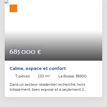
, WC , bureau et cuisine ouverte sur séjour (40m²)
climatisée donnant sur la terrasse et la piscine à
l'arrière. Au 2ème étage , dégagement et couloir ,
3 chambres confortables , dressing , salle de bains
avec baignoire et douche ; WC indépendant . Le
tout sur un terrain de 1513 m² sans aucun vis à vis .
Pour tout renseignement ou visite : Contacter
Marc BALHADERE au 06-81-25-76-89 - Agence
PROX'IMMO Voiron
685 000
€
Calme, espace et confort
7
pièces
233
m²
La Buisse 38500
Dans un secteur résidentiel recherché, hors
lotissement, bien exposé et à seulement 2
minutes des écoles et de l’entrée d’autoroute,
avec arrêt de bus devant la maison. Offrant de très
belles prestations, cette maison de qualité,