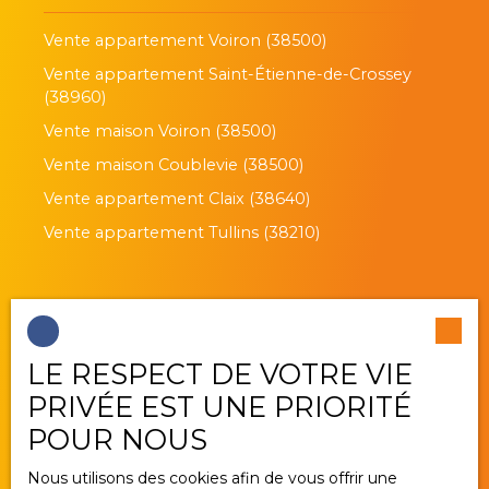
Vente appartement Voiron (38500)
Vente appartement Saint-Étienne-de-Crossey
(38960)
Vente maison Voiron (38500)
Vente maison Coublevie (38500)
Vente appartement Claix (38640)
Vente appartement Tullins (38210)
Je suis propriétaire
LE RESPECT DE VOTRE VIE
Estimez votre bien
PRIVÉE EST UNE PRIORITÉ
Vendre avec nous
POUR NOUS
Gestion locative
Nous utilisons des cookies afin de vous offrir une
Nous contacter