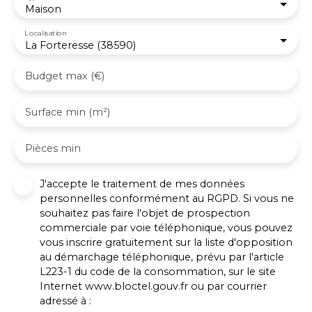
commercial (EI) immatriculé 801 598 301 au RSAC
Maison
de Vienne
Localisation
La Forteresse (38590)
Budget max (€)
Surface min (m²)
Pièces min
J'accepte le traitement de mes données
personnelles conformément au RGPD. Si vous ne
souhaitez pas faire l'objet de prospection
commerciale par voie téléphonique, vous pouvez
vous inscrire gratuitement sur la liste d'opposition
au démarchage téléphonique, prévu par l'article
L223-1 du code de la consommation, sur le site
Internet www.bloctel.gouv.fr ou par courrier
adressé à :