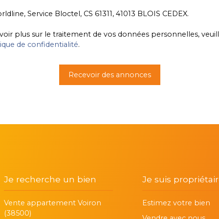
rldline, Service Bloctel, CS 61311, 41013 BLOIS CEDEX.
voir plus sur le traitement de vos données personnelles, veuil
tique de confidentialité
.
Recevoir des annonces
Je recherche un bien
Je suis propriétai
Vente appartement Voiron
Estimez votre bien
(38500)
Vendre avec nous