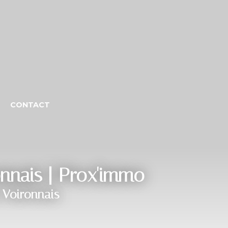
CONTACT
onnais | Prox'immo
 Voironnais