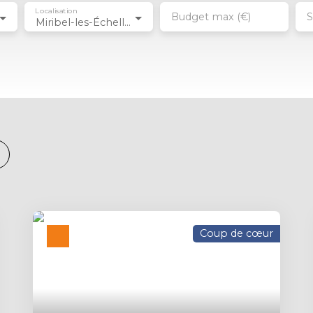
Localisation
Budget max (€)
S
Miribel-les-Échelles (38380)
Coup de cœur