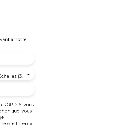
vant à notre
Miribel-les-Échelles (38380)
u RGPD. Si vous
éphonique, vous
ge
le site Internet