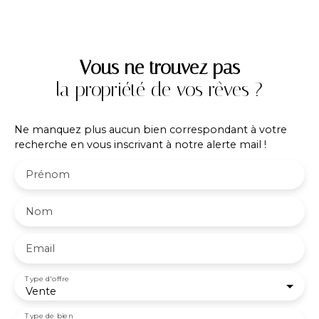
proximité de l’école, cette maison dispose d’un joli
terrain plat et clos de 780 m², avec piscine hors-
sol, parfait pour profiter en famille. En
complément du garage, un abri voiture est
Vous ne trouvez pas
également disponible. N’attendez plus pour la
la propriété de vos rêves ?
découvrir ! Contact PROXIMMO: Richard CAYER-
BARRIOZ au 06. 81. 18. 79. 04 – Mandataire
Indépendant (EI) immatriculé n°942 575 440 au
Ne manquez plus aucun bien correspondant à votre
RSAC de Grenoble.
recherche en vous inscrivant à notre alerte mail !
Prénom
Nom
Email
Type d'offre
Vente
Type de bien