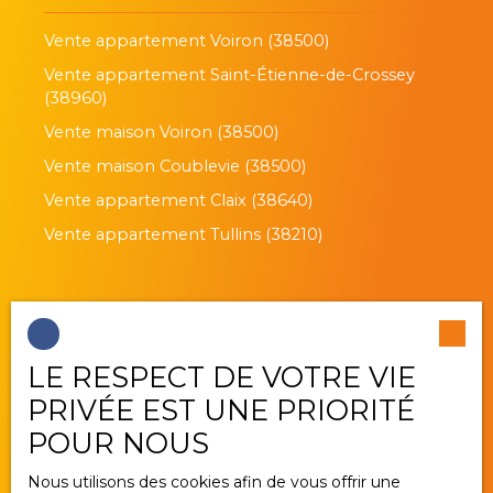
Vente appartement Voiron (38500)
Vente appartement Saint-Étienne-de-Crossey
(38960)
Vente maison Voiron (38500)
Vente maison Coublevie (38500)
Vente appartement Claix (38640)
Vente appartement Tullins (38210)
Je suis propriétaire
LE RESPECT DE VOTRE VIE
Estimez votre bien
PRIVÉE EST UNE PRIORITÉ
Vendre avec nous
POUR NOUS
Gestion locative
Nous utilisons des cookies afin de vous offrir une
Nous contacter