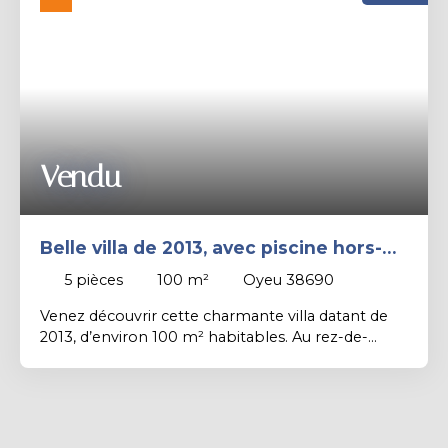
Rechercher
Vendu
Belle villa de 2013, avec piscine hors-
sol au calme sur 780 m² de terrain.
5
pièces
100
m²
Oyeu 38690
Venez découvrir cette charmante villa datant de
2013, d’environ 100 m² habitables. Au rez-de-
chaussée, vous trouverez une grande pièce de vie
de 43 m² avec cuisine équipée ouverte sur le
salon-séjour et un WC. À l’étage, trois chambres,
un bureau et une salle d’eau complètent l’espace
nuit. Idéalement située au cœur du village et à