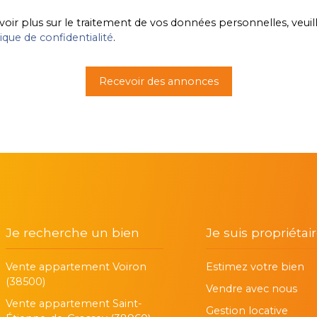
voir plus sur le traitement de vos données personnelles, veuil
tique de confidentialité
.
Recevoir des annonces
Je recherche un bien
Je suis propriétai
Vente appartement Voiron
Estimez votre bien
(38500)
Vendre avec nous
Vente appartement Saint-
Gestion locative