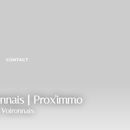
CONTACT
onnais | Prox'immo
 Voironnais