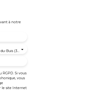
vant à notre
Saint-Blaise-du-Buis (38140)
u RGPD. Si vous
éphonique, vous
ge
le site Internet