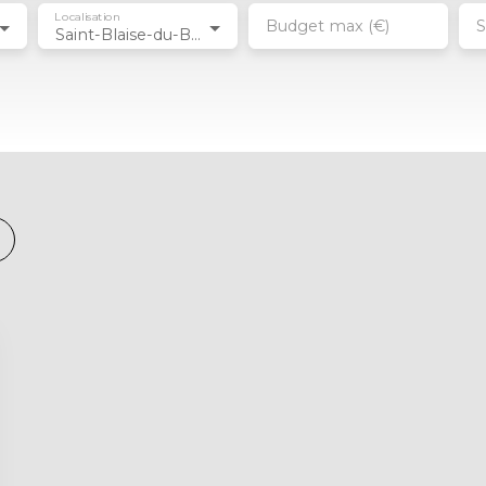
Localisation
Budget max (€)
S
Saint-Blaise-du-Buis (38140)