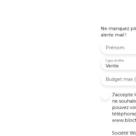
école se trouve également dans le village
de Saint Blaise du buis . En annexe un
Garage attenant. Besoin de plus de
renseignements ? Contact PROXIMMO:
Ne manquez plus
Richard CAYER-BARRIOZ au 06. 81. 18. 79.
alerte mail !
04 – Mandataire Indépendant (EI)
immatriculé n°942 575 440 au RSAC de
Prénom
Grenoble.
Type d'offre
Vente
Budget max (
J'accepte
ne souhait
pouvez vou
téléphoniq
www.blocte
Société Wo