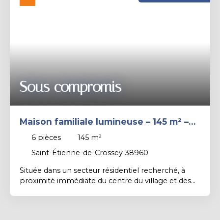
Rechercher
Sous compromis
Maison familiale lumineuse – 145 m² –
Terrain 1 059 m² – Garage 50 m²
6
pièces
145
m²
Saint-Étienne-de-Crossey 38960
Située dans un secteur résidentiel recherché, à
proximité immédiate du centre du village et des
écoles, cette maison familiale offre un cadre de vie
pratique et agréable, avec une belle vue dégagée
sur La Sûre. Édifiée sur un terrain plat, clos et