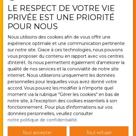
LE RESPECT DE VOTRE VIE
Estimez votre bien
PRIVÉE EST UNE PRIORITÉ
Vendre avec nous
POUR NOUS
Gestion locative
Nous utilisons des cookies afin de vous offrir une
Nous contacter
expérience optimale et une communication pertinente
sur notre site. Grace à ces technologies, nous pouvons
vous proposer du contenu en rapport avec vos centres
d'intérêt. Ils nous permettent également d'améliorer la
Informations
qualité de nos services et la convivialité de notre site
internet. Nous utiliserons uniquement les données
Nos honoraires
personnelles pour lesquelles vous avez donné votre
accord. Vous pouvez les modifier à n'importe quel
Mentions légales
moment via la rubrique ″Gérer les cookies″ en bas de
Politique de confidentialité
notre site, à l'exception des cookies essentiels à son
fonctionnement. Pour plus d'informations sur vos
Plan du site
données personnelles, veuillez consulter
Gérer les cookies
notre politique de confidentialité
.
Propulsé par
Tout accepter
Tout refuser