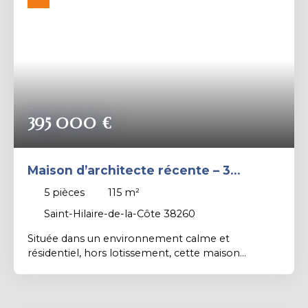
Rechercher
395 000
€
Maison d’architecte récente – 3
chambres + Bureau – terrain plat 1 000
5
pièces
115
m²
m² – garage 40 m²
Saint-Hilaire-de-la-Côte 38260
Située dans un environnement calme et
résidentiel, hors lotissement, cette maison
d’architecte construite en 2014 offre un cadre de
vie agréable et recherché. À proximité immédiate
de l’école accessible à pied, des transports