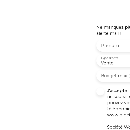
bainsLe terrain clôturé d’env 1287 m²
comprend, des petites annexes, un puits
et un terrain de pétanque - À proximité :
école, commerces, lac et plages -
Ne manquez plus
Autoroute Grenoble/Lyon à environ 20
alerte mail !
minutes - Classe énergie C - Contact
Isabelle : 06. 87. 51. 45. 57. ou Valentine : 06.
Prénom
88. 11. 18. 71
Type d'offre
Vente
Budget max (
J'accepte
ne souhait
pouvez vou
téléphoniq
www.blocte
Société Wo