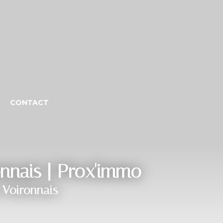
CONTACT
onnais | Prox'immo
 Voironnais