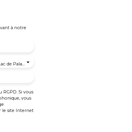
vant à notre
Villages du Lac de Paladru (38850)
u RGPD. Si vous
éphonique, vous
ge
le site Internet