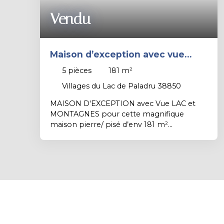
Vendu
Maison d’exception avec vue
panoramique sur le Lac
5
pièces
181
m²
Villages du Lac de Paladru 38850
MAISON D'EXCEPTION avec Vue LAC et
MONTAGNES pour cette magnifique
maison pierre/ pisé d’env 181 m²
habitables, rénovation d’architecte récente
- Intérieur soigné bénéficiant de
nombreuses vues sur le lac - Grande pièce
à vivre agréable et lumineuse de 56 m²
avec plafond cathédrale - 4 chambres
spacieuses, dont une suite parentale avec
douche et dressing au rez-de-chaussée -
Nombreux rangements - une buanderie -
2 WC - une salle d'eau et une salle de