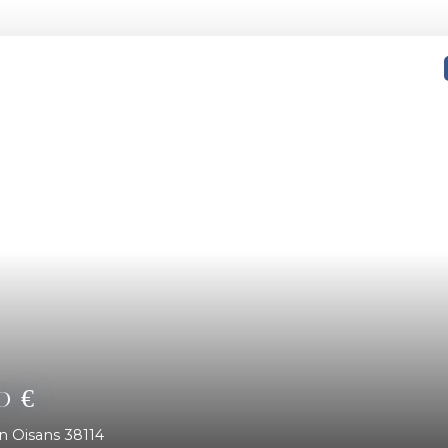
00
€
 en Oisans 38114