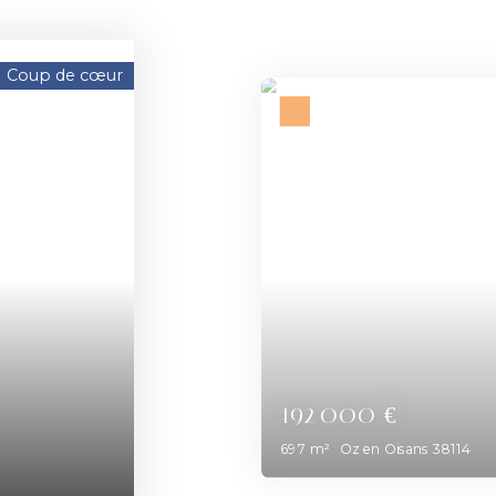
Coup de cœur
80 000
€
1 077
m²
Apprieu 38140