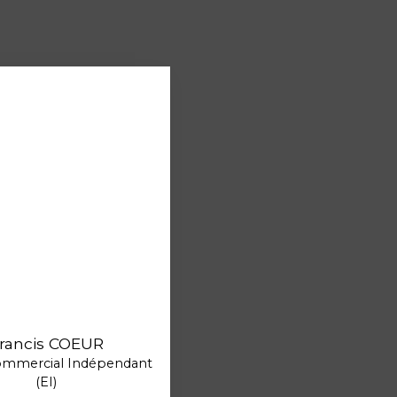
rancis COEUR
ommercial Indépendant
(EI)