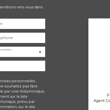
viendrons vers vous dans
m
éphone
souhaitez
onnées personnelles
 souhaitez pas faire
e par voie téléphonique,
F
ent sur la liste
Agent C
phonique, prévu par
ommation, sur le site