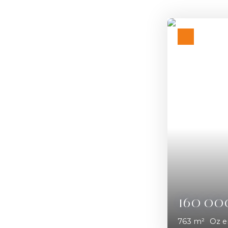
Coup de cœur
192 0
697
m²
Oz