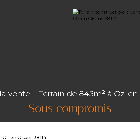
 la vente – Terrain de 843m² à Oz-en
Sous compromis
 - Oz en Oisans 38114