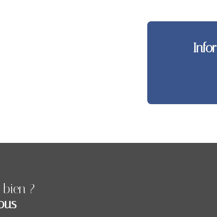
Info
 bien ?
ous