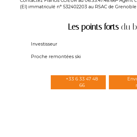
Contactez Francis COEUR au 06.33.47.48.66– Agent
(EI) immatriculé n° 532402203 au RSAC de Grenoble
Les points forts
du b
Investisseur
Proche remontées ski
+33 6 33 47 48
Env
66