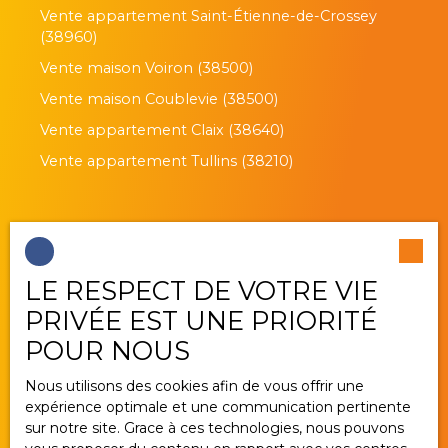
Vente appartement Saint-Étienne-de-Crossey
(38960)
Vente maison Voiron (38500)
Vente maison Coublevie (38500)
Vente appartement Claix (38640)
Vente appartement Tullins (38210)
Je suis propriétaire
LE RESPECT DE VOTRE VIE
Estimez votre bien
PRIVÉE EST UNE PRIORITÉ
Vendre avec nous
POUR NOUS
Gestion locative
Nous utilisons des cookies afin de vous offrir une
Nous contacter
expérience optimale et une communication pertinente
sur notre site. Grace à ces technologies, nous pouvons