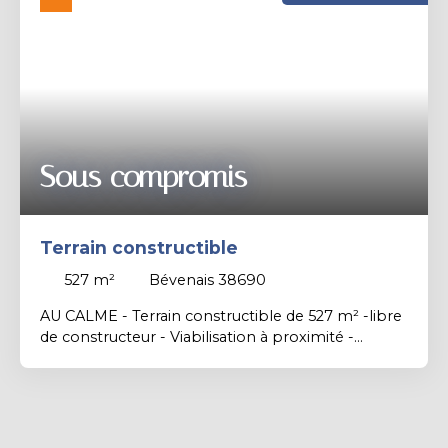
Rechercher
Sous compromis
Terrain constructible
527
m²
Bévenais 38690
AU CALME - Terrain constructible de 527 m² -libre
de constructeur - Viabilisation à proximité -
proche école /bus - 10 mn A48 Lyon/Grenoble et
4km gare Le Grand Lemps- EXCLUSIVITE -
Contact Isabelle COMTE 06. 87. 51. 45. 57 - Agent
commercial indépendant (EI) immatriculé n°480
384 825 au RSAC de Vienne