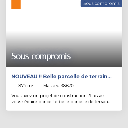
Sous compromis
RSAC de Grenoble.
Sous compromis
NOUVEAU !! Belle parcelle de terrain
constructible non viabilisée de 874 m².
874
m²
Massieu 38620
Vous avez un projet de construction ?Laissez-
vous séduire par cette belle parcelle de terrain
constructible de 874 m², non viabilisée, dans un
secteur campagnard, au calme avec un bel
ensoleillement. Contact Proximmo : Richard
CAYER BARRIOZ