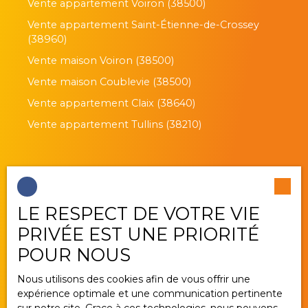
Vente appartement Voiron (38500)
Vente appartement Saint-Étienne-de-Crossey
(38960)
Vente maison Voiron (38500)
Vente maison Coublevie (38500)
Vente appartement Claix (38640)
Vente appartement Tullins (38210)
Je suis propriétaire
LE RESPECT DE VOTRE VIE
Estimez votre bien
PRIVÉE EST UNE PRIORITÉ
Vendre avec nous
POUR NOUS
Gestion locative
Nous utilisons des cookies afin de vous offrir une
Nous contacter
expérience optimale et une communication pertinente