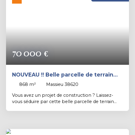
Rechercher
70 000
€
NOUVEAU !! Belle parcelle de terrain
constructible non viabilisée de 868 m².
868
m²
Massieu 38620
Vous avez un projet de construction ? Laissez-
vous séduire par cette belle parcelle de terrain
constructible de 868 m², non viabilisée, dans un
secteur campagnard, au calme avec un bel
ensoleillement. Contact PROXIMMO: Richard
CAYER-BARRIOZ au 06. 81. 18. 79. 04 – Mandataire
Indépendant (EI) immatriculé n°942 575 440 au