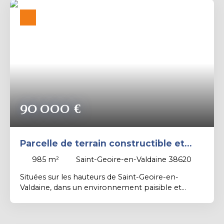
Contact PROXIMMO: Richard CAYER-BARRIOZ au
06. 81. 18. 79. 04 – Mandataire Indépendant (EI)
immatriculé n°942 575 440 au RSAC de Grenoble.
90 000
€
Parcelle de terrain constructible et
viabilisée de 985 m².
985
m²
Saint-Geoire-en-Valdaine 38620
Situées sur les hauteurs de Saint-Geoire-en-
Valdaine, dans un environnement paisible et
bénéficiant d’un excellent ensoleillement, venez
découvrir ces belles parcelles de terrains
constructibles, entièrement viabilisées. Possibilité