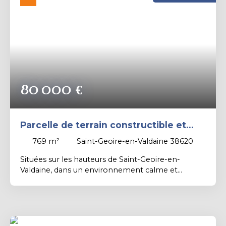
Rechercher
80 000
€
Parcelle de terrain constructible et
viabilisée de 769 m².
769
m²
Saint-Geoire-en-Valdaine 38620
Situées sur les hauteurs de Saint-Geoire-en-
Valdaine, dans un environnement calme et
bénéficiant d’un excellent ensoleillement, venez
découvrir ces belles parcelles de terrains
constructibles, entièrement viabilisées. Idéal pour
concrétiser votre projet de construction dans un
cadre privilégié. Pour plus d’informations ou