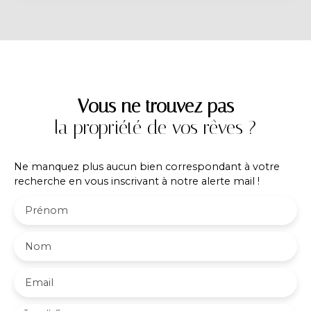
construction, n'hésitez pas à nous contacter!
Contact PROXIMMO: Richard CAYER-BARRIOZ au
06. 81. 18. 79. 04 – Mandataire Indépendant (EI)
immatriculé n°942 575 440 au RSAC de Grenoble.
Vous ne trouvez pas
la propriété de vos rêves ?
Ne manquez plus aucun bien correspondant à votre
recherche en vous inscrivant à notre alerte mail !
Prénom
Nom
Email