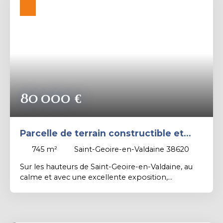
organiser une visite, n’hésitez pas à nous
contacter. Contact PROXIMMO: Richard CAYER-
BARRIOZ au 06. 81. 18. 79. 04 – Mandataire
Indépendant (EI) immatriculé n°942 575 440 au
RSAC de Grenoble.
80 000
€
Parcelle de terrain constructible et
viabilisée de 745 m².
745
m²
Saint-Geoire-en-Valdaine 38620
Sur les hauteurs de Saint-Geoire-en-Valdaine, au
calme et avec une excellente exposition,
découvrez ces belles parcelles de terrains
constructibles viabilisées. Cadre idéal pour
concrétiser votre projet de construction.
Intéressé(e) ? Contactez nous rapidement !