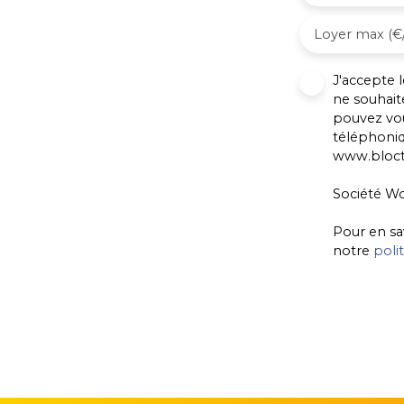
Loyer max (€
J'accepte
ne souhait
pouvez vou
téléphoniq
www.blocte
Société Wo
Pour en sa
notre
poli