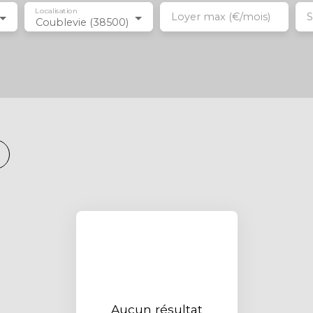
Localisation
Loyer max (€/mois)
S
Coublevie (38500)
Aucun résultat