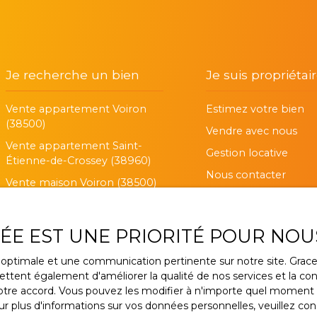
Je recherche un bien
Je suis propriétai
Vente appartement Voiron
Estimez votre bien
(38500)
Vendre avec nous
Vente appartement Saint-
Gestion locative
Étienne-de-Crossey (38960)
Nous contacter
Vente maison Voiron (38500)
Vente maison Coublevie
(38500)
VÉE EST UNE PRIORITÉ POUR NOU
Vente appartement Claix
(38640)
ce optimale et une communication pertinente sur notre site. Gra
ttent également d'améliorer la qualité de nos services et la conv
Vente appartement Tullins
re accord. Vous pouvez les modifier à n'importe quel moment via
(38210)
r plus d'informations sur vos données personnelles, veuillez con