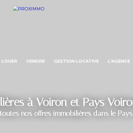
LOUER
VENDRE
GESTION LOCATIVE
L'AGENCE
ières à Voiron et Pays Voir
toutes nos offres immobilières dans le Pays