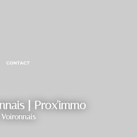
CONTACT
onnais | Prox'immo
 Voironnais