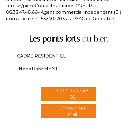
remise/pièceContactez Francis COEUR au
06.33.47.48.66– Agent commercial indépendant (EI)
immatriculé n° 532402203 au RSAC de Grenoble
Les points forts
du bien
CADRE RESIDENTIEL
INVESTISSEMENT
+33 6 33 47 48
66
Envoyer un
mail