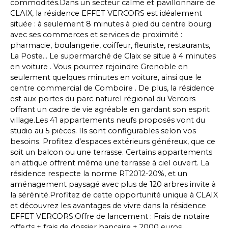
commodités.Dans un secteur calme et pavillonnaire de
CLAIX, la résidence EFFET VERCORS est idéalement
située : à seulement 8 minutes à pied du centre bourg
avec ses commerces et services de proximité :
pharmacie, boulangerie, coiffeur, fleuriste, restaurants,
La Poste... Le supermarché de Claix se situe à 4 minutes
en voiture . Vous pourrez rejoindre Grenoble en
seulement quelques minutes en voiture, ainsi que le
centre commercial de Comboire . De plus, la résidence
est aux portes du parc naturel régional du Vercors
offrant un cadre de vie agréable en gardant son esprit
village.Les 41 appartements neufs proposés vont du
studio au 5 pièces. Ils sont configurables selon vos
besoins. Profitez d’espaces extérieurs généreux, que ce
soit un balcon ou une terrasse. Certains appartements
en attique offrent même une terrasse à ciel ouvert. La
résidence respecte la norme RT2012-20%, et un
aménagement paysagé avec plus de 120 arbres invite à
la sérénité.Profitez de cette opportunité unique à CLAIX
et découvrez les avantages de vivre dans la résidence
EFFET VERCORS.Offre de lancement : Frais de notaire
offerts + frais de dossier bancaire + 2000 euros