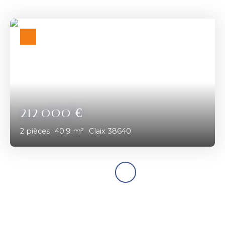
212 000
€
2
pièces
40.9
m²
Claix 38640