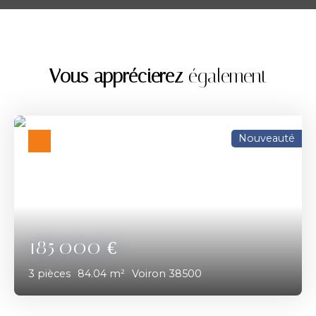
Vous apprécierez
également
Nouveauté
185 000
€
3
pièces
84.04
m²
Voiron 38500