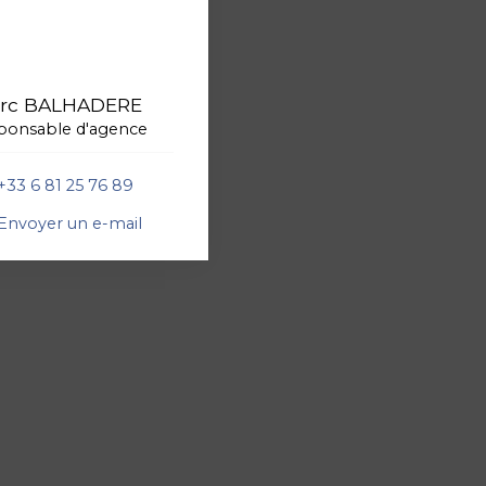
rc BALHADERE
ponsable d'agence
+33 6 81 25 76 89
Envoyer un e-mail