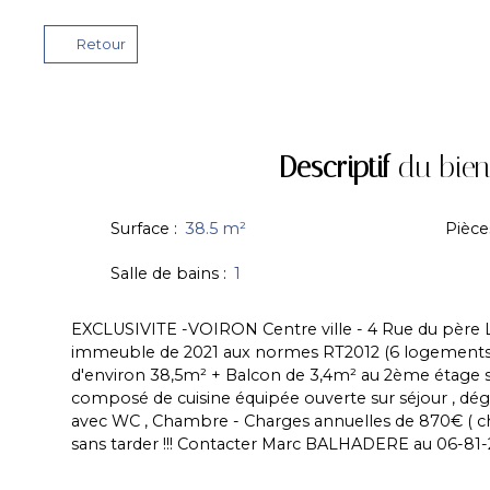
Retour
Descriptif
du bien
Surface
:
38.5
m²
Pièce
Salle de bains
:
1
EXCLUSIVITE -VOIRON Centre ville - 4 Rue du père L
immeuble de 2021 aux normes RT2012 (6 logements
d'environ 38,5m² + Balcon de 3,4m² au 2ème étage 
composé de cuisine équipée ouverte sur séjour , dég
avec WC , Chambre - Charges annuelles de 870€ ( chau
sans tarder !!! Contacter Marc BALHADERE au 06-81