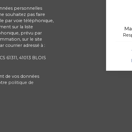
onnées personnelles
 souhaitez pas faire
e par voie téléphonique,
ent sur la liste
Ma
phonique, prévu par
Res
ommation, sur le site
r courrier adressé à :
 CS 61311, 41013 BLOIS
ment de vos données
otre
politique de