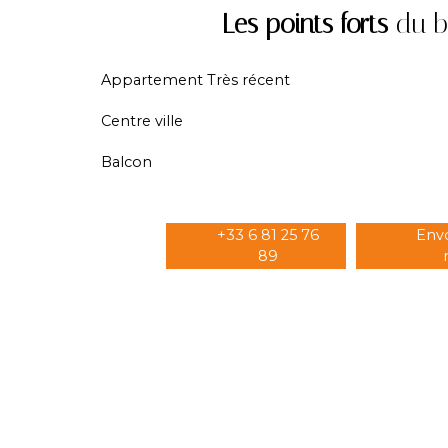
Les points forts
du b
Appartement Très récent
Centre ville
Balcon
+33 6 81 25 76
Env
89