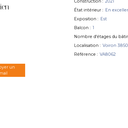
Construction
:
2021
ien
État intérieur
:
En excelle
Exposition
:
Est
Balcon
:
1
Nombre d'étages du bât
Localisation
:
Voiron 385
Référence
:
VA8062
oyer un
mail