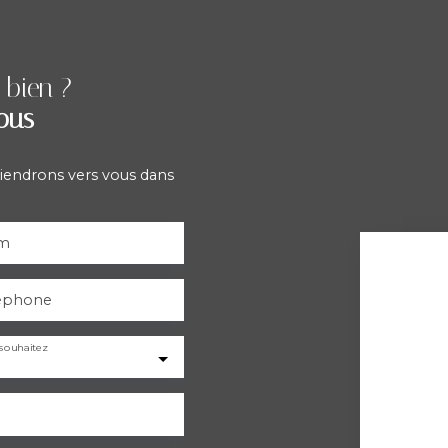
 bien ?
ous
viendrons vers vous dans
m
éphone
souhaitez