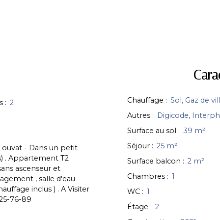
Cara
Chauffage
:
Sol, Gaz de vil
s
:
2
Autres
:
Digicode, Interp
Surface au sol
:
39
m²
Séjour
:
25
m²
ouvat - Dans un petit
) . Appartement T2
Surface balcon
:
2
m²
sans ascenseur et
Chambres
:
1
agement , salle d'eau
ffage inclus ) . A Visiter
WC
:
1
-25-76-89
Étage
:
2