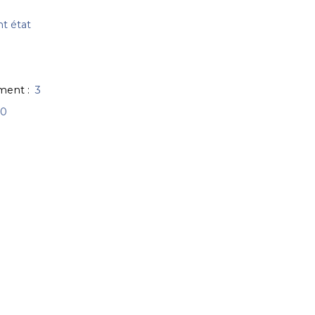
nt état
iment
:
3
00