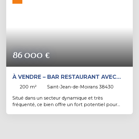
Rechercher
86 000
€
À VENDRE – BAR RESTAURANT AVEC
BAIL NEUF – EMPLACEMENT PASSANT
200
m²
Saint-Jean-de-Moirans 38430
Situé dans un secteur dynamique et très
fréquenté, ce bien offre un fort potentiel pour
une activité de restauration ou événementielle. 🔹
Description :2 salles de restaurant – capacité
d’environ 60 couverts Bar intérieur, 2 terrasses
agréables Espace bar en rez-de-chaussée avec
accès extérieur, idéal pour événements, soirées ou