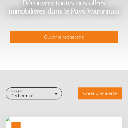
Découvrez toutes nos offres
immobilières dans le Pays Voironnais
Ouvrir la recherche
Type d'offre
Vente
Type de bien
Fonds de commerce
Activités
Trier par
Créer une alerte
Pertinence
Localisation
Saint-Jean-de-Moirans (38430)
Budget max (€)