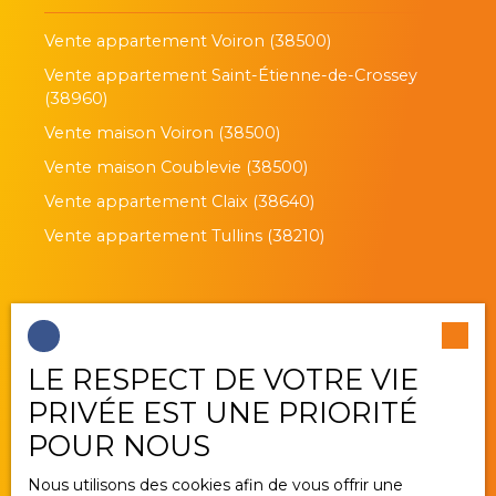
Vente appartement Voiron (38500)
Vente appartement Saint-Étienne-de-Crossey
(38960)
Vente maison Voiron (38500)
Vente maison Coublevie (38500)
Vente appartement Claix (38640)
Vente appartement Tullins (38210)
Je suis propriétaire
LE RESPECT DE VOTRE VIE
Estimez votre bien
PRIVÉE EST UNE PRIORITÉ
Vendre avec nous
POUR NOUS
Gestion locative
Nous utilisons des cookies afin de vous offrir une
Nous contacter