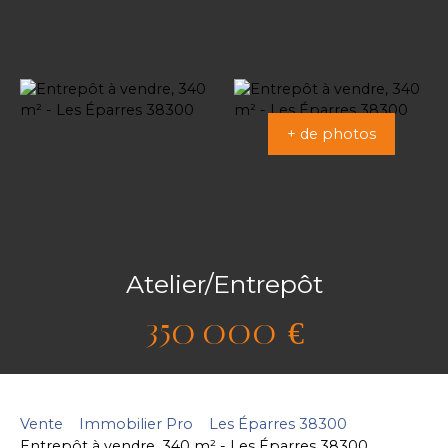
+ de photos
Atelier/Entrepôt
350 000
€
Vente
Immobilier Pro
Les Éparres 38300
Entrepôt à vendre, 340 m² - Les Éparres 38300