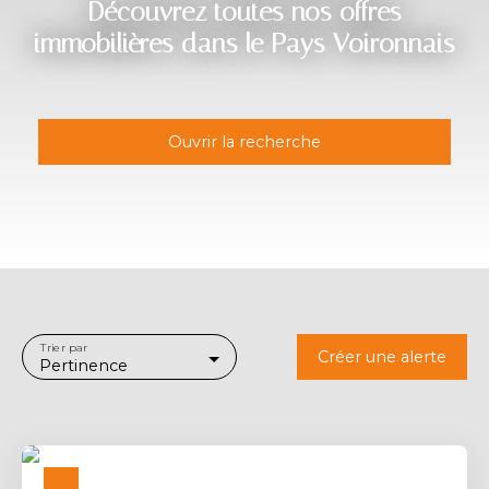
Découvrez toutes nos offres
immobilières dans le Pays Voironnais
Ouvrir la recherche
Type d'offre
Vente
Type de bien
Local commercial
Localisation
La Buisse (38500)
Trier par
Créer une alerte
Pertinence
Budget max (€)
Surface min (m²)