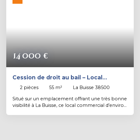
Rechercher
14 000
€
Cession de droit au bail – Local
commercial avec belle visibilité – La
2
pièces
55
m²
La Buisse 38500
Buisse
Situé sur un emplacement offrant une très bonne
visibilité à La Buisse, ce local commercial d’environ
55 m² constitue une belle opportunité pour
implanter une activité professionnelle ou
commerciale. Il comprend un espace principal
agréable et lumineux, un bureau indépendant, un
coin cuisine, un WC ainsi qu’une cave. Grâce à ses 2