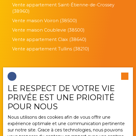
Vente appartement Saint-Étienne-de-Crossey
(38960)
Vente maison Voiron (38500)
Vente maison Coublevie (38500)
Vente appartement Claix (38640)
Vente appartement Tullins (38210)
Je suis propriétaire
LE RESPECT DE VOTRE VIE
Estimez votre bien
PRIVÉE EST UNE PRIORITÉ
Vendre avec nous
POUR NOUS
Gestion locative
Nous utilisons des cookies afin de vous offrir une
Nous contacter
expérience optimale et une communication pertinente
sur notre site. Grace à ces technologies, nous pouvons