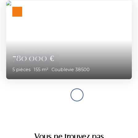
780 000
€
5
pièces
155
m²
Coublevie 38500
Vous ne trouvez pas