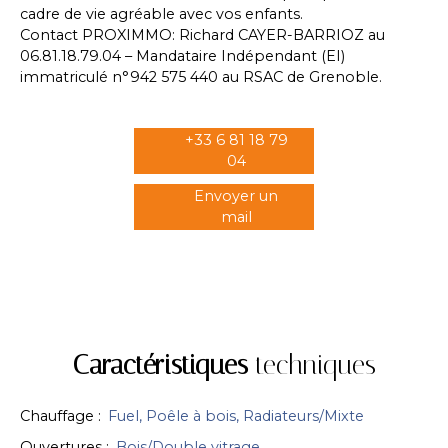
cadre de vie agréable avec vos enfants.
Contact PROXIMMO: Richard CAYER-BARRIOZ au
06.81.18.79.04 – Mandataire Indépendant (EI)
immatriculé n°942 575 440 au RSAC de Grenoble.
+33 6 81 18 79
04
Envoyer un
mail
Caractéristiques
techniques
Chauffage
:
Fuel, Poêle à bois, Radiateurs/Mixte
Ouvertures
:
Bois/Double vitrage