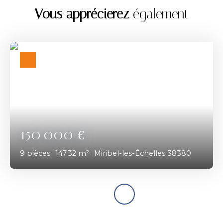
Vous apprécierez
également
150 000
€
9
pièces
147.32
m²
Miribel-les-Échelles 38380